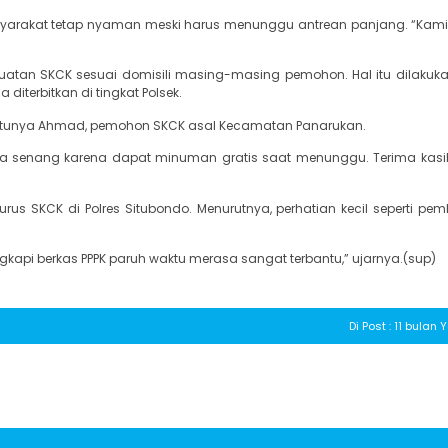
masyarakat tetap nyaman meski harus menunggu antrean panjang. “Kami
embuatan SKCK sesuai domisili masing-masing pemohon. Hal itu dilakuka
diterbitkan di tingkat Polsek.
satunya Ahmad, pemohon SKCK asal Kecamatan Panarukan.
juga senang karena dapat minuman gratis saat menunggu. Terima kas
 SKCK di Polres Situbondo. Menurutnya, perhatian kecil seperti pemb
ngkapi berkas PPPK paruh waktu merasa sangat terbantu,” ujarnya.(sup)
Di Post : 11 bulan