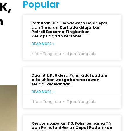
Popular
K,
n
Perhutani KPH Bondowoso Gelar Apel
dan Simulasi Karhutla dilajutkan
Patroli Bersama Tingkatkan
Kesiapsiagaan Personel
READ MORE »
4 jam Yang Lalu
4 jam Yang Lalu
Dua titik PJU desa Panji Kidul padam
dikeluhkan warga karena rawan
terjadi kecelakaan
READ MORE »
11 jam Yang Lalu
11 jam Yang Lalu
Respons Laporan 110, Polisi bersama TNI
dan Perhutani Gerak Cepat Padamkan