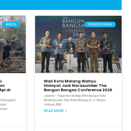
BERITA
PEMERINTAHAN
i
Wali Kota Malang Wahyu
ani
Hidayat Jadi Narasumber The
pi di
Bangun Bangsa Conference 2026
Jakarta – Paparkan Strategi Membangun Kota
ek Bungatan
Berkelanjutan, Wali Kota Malang, Dr. Ir. Wahyu
cepat
Hidayat, MM
erkait
READ MORE »