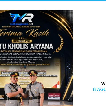
W
8 AGU