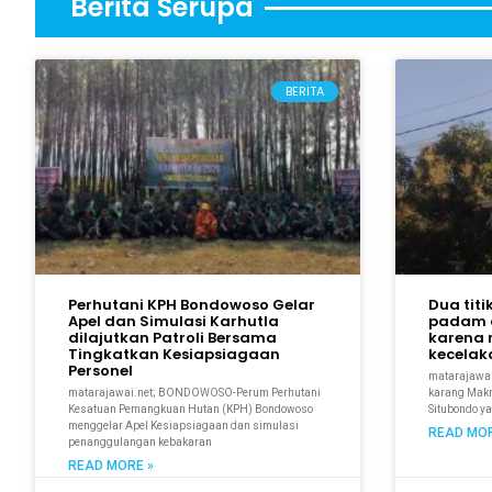
Berita Serupa
BERITA
Perhutani KPH Bondowoso Gelar
Dua titi
Apel dan Simulasi Karhutla
padam 
dilajutkan Patroli Bersama
karena 
Tingkatkan Kesiapsiagaan
kecela
Personel
matarajawal
matarajawai.net; BONDOWOSO-Perum Perhutani
karang Makmu
Kesatuan Pemangkuan Hutan (KPH) Bondowoso
Situbondo y
menggelar Apel Kesiapsiagaan dan simulasi
READ MOR
penanggulangan kebakaran
READ MORE »