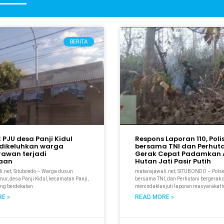
BERITA
k PJU desa Panji Kidul
Respons Laporan 110, Polis
dikeluhkan warga
bersama TNI dan Perhut
rawan terjadi
Gerak Cepat Padamkan A
kaan
Hutan Jati Pasir Putih
i.net; Situbondo – Warga dusun
matarajawali.net; SITUBONDO – Pols
r, desa Panji Kidul, kecamatan Panji,
bersama TNI, dan Perhutani bergerak 
ang berdekatan
menindaklanjuti laporan masyarakat t
E »
READ MORE »