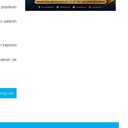
 pastikan
n setelah
ih kepada
erian air
 Yang Lalu