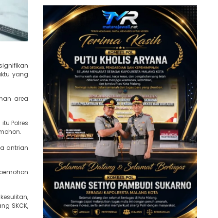
ignifikan
aktu yang
ahan area
itu Polres
emohon.
a antrian
i pemohon
esulitan,
ang SKCK,