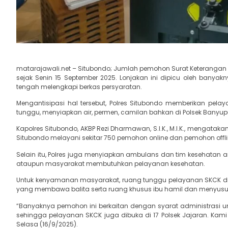
matarajawali.net – Situbondo; Jumlah pemohon Surat Keterangan C
sejak Senin 15 September 2025. Lonjakan ini dipicu oleh banyak
tengah melengkapi berkas persyaratan.
Mengantisipasi hal tersebut, Polres Situbondo memberikan pe
tunggu, menyiapkan air, permen, camilan bahkan di Polsek Banyu
Kapolres Situbondo, AKBP Rezi Dharmawan, S.I.K., M.I.K., mengatak
Situbondo melayani sekitar 750 pemohon online dan pemohon offl
Selain itu, Polres juga menyiapkan ambulans dan tim kesehatan an
ataupun masyarakat membutuhkan pelayanan kesehatan.
Untuk kenyamanan masyarakat, ruang tunggu pelayanan SKCK dil
yang membawa balita serta ruang khusus ibu hamil dan menyusu
“Banyaknya pemohon ini berkaitan dengan syarat administrasi unt
sehingga pelayanan SKCK juga dibuka di 17 Polsek Jajaran. Kam
Selasa (16/9/2025).