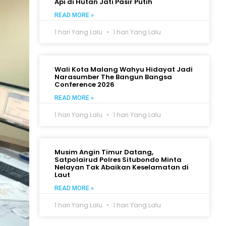
Api di Hutan Jati Pasir Putih
READ MORE »
1 hari Yang Lalu
1 hari Yang Lalu
Wali Kota Malang Wahyu Hidayat Jadi
Narasumber The Bangun Bangsa
Conference 2026
READ MORE »
1 hari Yang Lalu
1 hari Yang Lalu
Musim Angin Timur Datang,
Satpolairud Polres Situbondo Minta
Nelayan Tak Abaikan Keselamatan di
Laut
READ MORE »
1 hari Yang Lalu
1 hari Yang Lalu