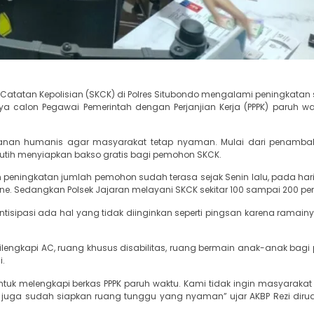
atatan Kepolisian (SKCK) di Polres Situbondo mengalami peningkatan s
nya calon Pegawai Pemerintah dengan Perjanjian Kerja (PPPK) paruh w
layanan humanis agar masyarakat tetap nyaman. Mulai dari penamb
putih menyiapkan bakso gratis bagi pemohon SKCK.
an peningkatan jumlah pemohon sudah terasa sejak Senin lalu, pada hari 
ine. Sedangkan Polsek Jajaran melayani SKCK sekitar 100 sampai 200 p
tisipasi ada hal yang tidak diinginkan seperti pingsan karena ramainy
engkapi AC, ruang khusus disabilitas, ruang bermain anak-anak bag
i.
uk melengkapi berkas PPPK paruh waktu. Kami tidak ingin masyarakat k
i juga sudah siapkan ruang tunggu yang nyaman” ujar AKBP Rezi diru