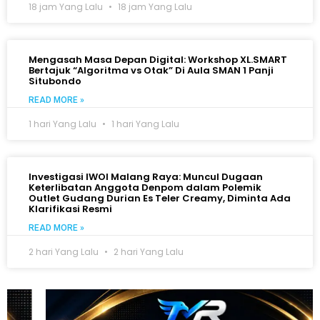
18 jam Yang Lalu
18 jam Yang Lalu
Mengasah Masa Depan Digital: Workshop XL.SMART
Bertajuk “Algoritma vs Otak” Di Aula SMAN 1 Panji
Situbondo
READ MORE »
1 hari Yang Lalu
1 hari Yang Lalu
Investigasi IWOI Malang Raya: Muncul Dugaan
Keterlibatan Anggota Denpom dalam Polemik
Outlet Gudang Durian Es Teler Creamy, Diminta Ada
Klarifikasi Resmi
READ MORE »
2 hari Yang Lalu
2 hari Yang Lalu