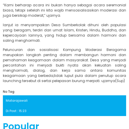
“Kami berharap acara ini bukan hanya sebagai acara seremonial
biasa, tetapi setelah ini kita wajib mensosialisasikan moderasi dan
juga bersikap moderat,” ujarnya.
lanjut ia menyampaikan Desa Sumberkolak dihuni oleh populasi
yang beragam, terdiri dari umat Islam, Kristen, Hindu, Buddha, dan
kepercayaan lainnya, yang hidup bersama dalam harmoni dan
saling menghormati.
Peluncuran dan sosialisasi Kampung Moderasi Beragama
merupakan langkah penting dalam membangun harmoni dan
pemahaman keagamaan dalam masyarakat. Desa yang menjadi
percontohan ini menjadi bukti nyata akan kekuatan saling
menghormati, dialog, dan kerja sama antara komunitas
keagamaan yang berbeda,tidak luput pula dalam penutup acara
launching tersebut di sertai pelepasan burung merpati. ujarnya(Sup)
No Tag
Matarajawali
Di Post : 15:23
Popular