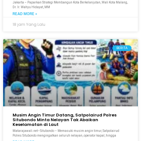
Jakarta – Paparkan Strategi Membangun Kota Berkelanjutan, Wali Kota Malang,
Dr. Ir. Wahyu Hidayat, MM
READ MORE »
18 jam Yang Lalu
BERITA
Musim Angin Timur Datang, Satpolairud Polres
Situbondo Minta Nelayan Tak Abaikan
Keselamatan di Laut
Matarajawali.net–Situbondo – Memasuki musim angin timur, Satpolairud
Polres Situbondo mengingatkan seluruh nelayan, operator kapal, hingga