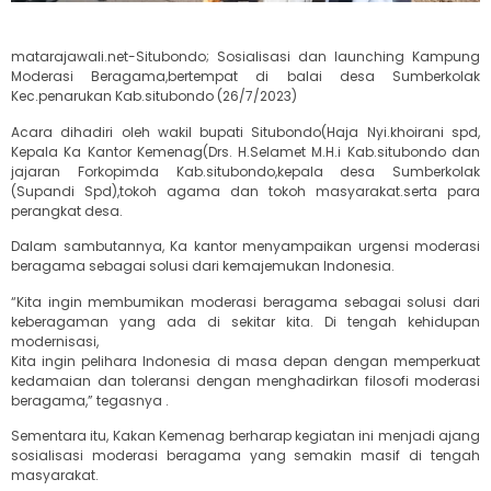
matarajawali.net-Situbondo; Sosialisasi dan launching Kampung
Moderasi Beragama,bertempat di balai desa Sumberkolak
Kec.penarukan Kab.situbondo (26/7/2023)
Acara dihadiri oleh wakil bupati Situbondo(Haja Nyi.khoirani spd,
Kepala Ka Kantor Kemenag(Drs. H.Selamet M.H.i Kab.situbondo dan
jajaran Forkopimda Kab.situbondo,kepala desa Sumberkolak
(Supandi Spd),tokoh agama dan tokoh masyarakat.serta para
perangkat desa.
Dalam sambutannya, Ka kantor menyampaikan urgensi moderasi
beragama sebagai solusi dari kemajemukan Indonesia.
“Kita ingin membumikan moderasi beragama sebagai solusi dari
keberagaman yang ada di sekitar kita. Di tengah kehidupan
modernisasi,
Kita ingin pelihara Indonesia di masa depan dengan memperkuat
kedamaian dan toleransi dengan menghadirkan filosofi moderasi
beragama,” tegasnya .
Sementara itu, Kakan Kemenag berharap kegiatan ini menjadi ajang
sosialisasi moderasi beragama yang semakin masif di tengah
masyarakat.