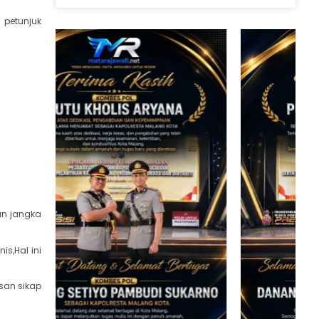
 petunjuk
an jangka
s,Hal ini
san sikap