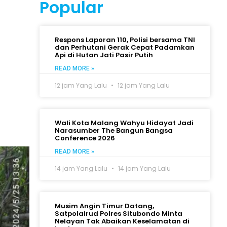
Popular
Respons Laporan 110, Polisi bersama TNI
dan Perhutani Gerak Cepat Padamkan
Api di Hutan Jati Pasir Putih
READ MORE »
12 jam Yang Lalu
12 jam Yang Lalu
Wali Kota Malang Wahyu Hidayat Jadi
Narasumber The Bangun Bangsa
Conference 2026
READ MORE »
14 jam Yang Lalu
14 jam Yang Lalu
Musim Angin Timur Datang,
Satpolairud Polres Situbondo Minta
Nelayan Tak Abaikan Keselamatan di