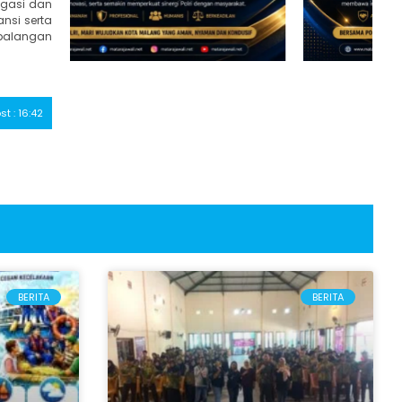
igasi dan
nsi serta
 palangan
st : 16:42
BERITA
BERITA