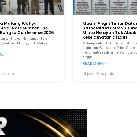
ta Malang Wahyu
Musim Angin Timur Data
 Jadi Narasumber The
Satpolairud Polres Situ
Bangsa Conference 2026
Minta Nelayan Tak Abai
Keselamatan di Laut
aparkan Strategi Membangun Kota
n, Wali Kota Malang, Dr. Ir. Wahyu
Matarajawali.net–Situbondo – Mema
M
angin timur, Satpolairud Polres Situbo
mengingatkan seluruh nelayan, operato
E »
hingga
READ MORE »
ang Lalu
14 jam Yang Lalu