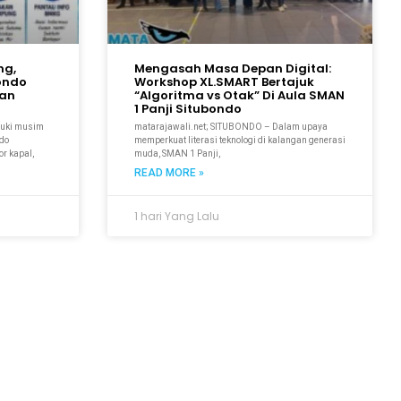
ng,
Mengasah Masa Depan Digital:
bondo
Workshop XL.SMART Bertajuk
kan
“Algoritma vs Otak” Di Aula SMAN
1 Panji Situbondo
suki musim
matarajawali.net; SITUBONDO – Dalam upaya
ndo
memperkuat literasi teknologi di kalangan generasi
r kapal,
muda, SMAN 1 Panji,
READ MORE »
1 hari Yang Lalu