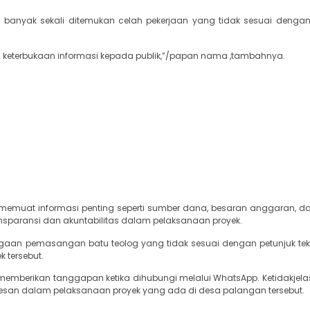
nyak sekali ditemukan celah pekerjaan yang tidak sesuai dengan
ada keterbukaan informasi kepada publik,”/papan nama ,tambahnya.
memuat informasi penting seperti sumber dana, besaran anggaran, d
ansparansi dan akuntabilitas dalam pelaksanaan proyek.
gaan pemasangan batu teolog yang tidak sesuai dengan petunjuk tekni
 tersebut.
 memberikan tanggapan ketika dihubungi melalui WhatsApp. Ketidakjela
esan dalam pelaksanaan proyek yang ada di desa palangan tersebut.