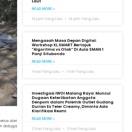
Laut
READ MORE »
14 jam Yang Lalu
14 jam Yang Lalu
Mengasah Masa Depan Digital:
Workshop XL.SMART Bertajuk
“Algoritma vs Otak” Di Aula SMAN 1
Panji Situbondo
READ MORE »
1 hari Yang Lalu
1 hari Yang Lalu
Investigasi IWOI Malang Raya: Muncul
Dugaan Keterlibatan Anggota
Denpom dalam Polemik Outlet Gudang
Durian Es Teler Creamy, Diminta Ada
Klarifikasi Resmi
READ MORE »
rius dari
an diduga
2 hari Yang Lalu
2 hari Yang Lalu