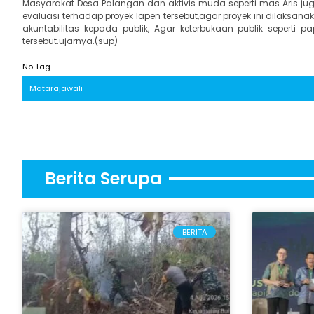
Masyarakat Desa Palangan dan aktivis muda seperti mas Aris ju
evaluasi terhadap proyek lapen tersebut,agar proyek ini dilaks
akuntabilitas kepada publik, Agar keterbukaan publik seper
tersebut.ujarnya.(sup)
No Tag
Matarajawali
Berita Serupa
BERITA