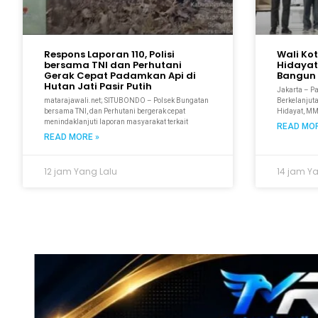
Respons Laporan 110, Polisi
Wali Ko
bersama TNI dan Perhutani
Hidayat
Gerak Cepat Padamkan Api di
Bangun 
Hutan Jati Pasir Putih
Jakarta – P
matarajawali.net; SITUBONDO – Polsek Bungatan
Berkelanjuta
bersama TNI, dan Perhutani bergerak cepat
Hidayat, M
menindaklanjuti laporan masyarakat terkait
READ MOR
READ MORE »
12 jam Yang Lalu
14 jam Y