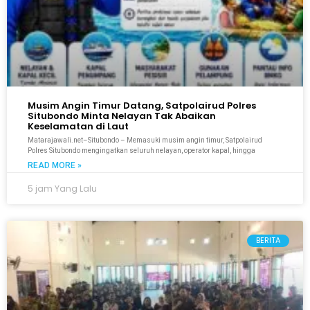
Musim Angin Timur Datang, Satpolairud Polres
Situbondo Minta Nelayan Tak Abaikan
Keselamatan di Laut
Matarajawali.net–Situbondo – Memasuki musim angin timur, Satpolairud
Polres Situbondo mengingatkan seluruh nelayan, operator kapal, hingga
READ MORE »
5 jam Yang Lalu
BERITA