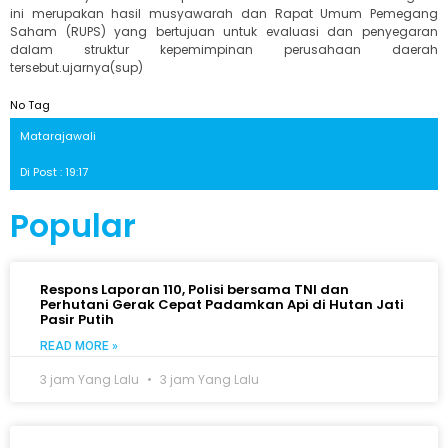
ini merupakan hasil musyawarah dan Rapat Umum Pemegang
Saham (RUPS) yang bertujuan untuk evaluasi dan penyegaran
dalam struktur kepemimpinan perusahaan daerah
tersebut.ujarnya(sup)
No Tag
Matarajawali
Di Post : 19:17
Popular
Respons Laporan 110, Polisi bersama TNI dan
Perhutani Gerak Cepat Padamkan Api di Hutan Jati
Pasir Putih
READ MORE »
3 jam Yang Lalu
3 jam Yang Lalu