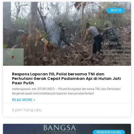
BERITA
Respons Laporan 110, Polisi bersama TNI dan
Perhutani Gerak Cepat Padamkan Api di Hutan Jati
Pasir Putih
matarajawali.net; SITUBONDO – Polsek Bungatan bersama TNI, dan Perhutani
bergerak cepat menindaklanjuti laporan masyarakat terkait
READ MORE »
3 jam Yang Lalu
PEMERINTAHAN