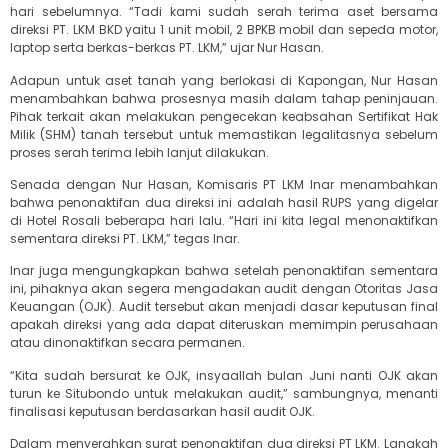
hari sebelumnya. “Tadi kami sudah serah terima aset bersama
direksi PT. LKM BKD yaitu 1 unit mobil, 2 BPKB mobil dan sepeda motor,
laptop serta berkas-berkas PT. LKM,” ujar Nur Hasan.
Adapun untuk aset tanah yang berlokasi di Kapongan, Nur Hasan
menambahkan bahwa prosesnya masih dalam tahap peninjauan.
Pihak terkait akan melakukan pengecekan keabsahan Sertifikat Hak
Milik (SHM) tanah tersebut untuk memastikan legalitasnya sebelum
proses serah terima lebih lanjut dilakukan.
Senada dengan Nur Hasan, Komisaris PT LKM Inar menambahkan
bahwa penonaktifan dua direksi ini adalah hasil RUPS yang digelar
di Hotel Rosali beberapa hari lalu. “Hari ini kita legal menonaktifkan
sementara direksi PT. LKM,” tegas Inar.
Inar juga mengungkapkan bahwa setelah penonaktifan sementara
ini, pihaknya akan segera mengadakan audit dengan Otoritas Jasa
Keuangan (OJK). Audit tersebut akan menjadi dasar keputusan final
apakah direksi yang ada dapat diteruskan memimpin perusahaan
atau dinonaktifkan secara permanen.
“Kita sudah bersurat ke OJK, insyaallah bulan Juni nanti OJK akan
turun ke Situbondo untuk melakukan audit,” sambungnya, menanti
finalisasi keputusan berdasarkan hasil audit OJK.
Dalam menyerahkan surat penonaktifan dua direksi PT LKM. Langkah