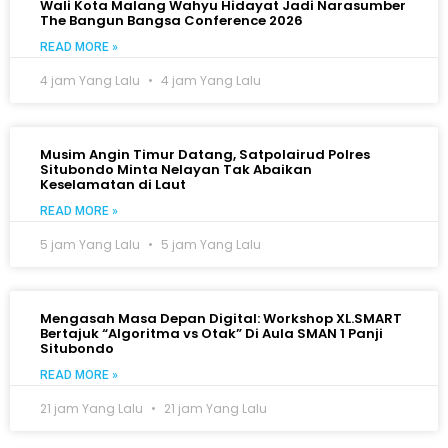
Wali Kota Malang Wahyu Hidayat Jadi Narasumber
The Bangun Bangsa Conference 2026
READ MORE »
4 jam Yang Lalu
4 jam Yang Lalu
Musim Angin Timur Datang, Satpolairud Polres
Situbondo Minta Nelayan Tak Abaikan
Keselamatan di Laut
READ MORE »
5 jam Yang Lalu
5 jam Yang Lalu
Mengasah Masa Depan Digital: Workshop XL.SMART
Bertajuk “Algoritma vs Otak” Di Aula SMAN 1 Panji
Situbondo
READ MORE »
21 jam Yang Lalu
21 jam Yang Lalu