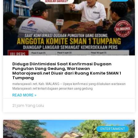
Diduga Diintimidasi Saat Konfirmasi Dugaan
Pungutan Uang Gedung, Wartawan
Matarajawali.net Diusir dari Ruang Komite SMAN 1
Tumpang
matarajawali.net; Kab. MALANG – Upaya konfirmasi yang dilakukan wartawan
Matarajawali.net terkait dugaan penarikan uang gedung
READ MORE »
21 jam Yang Lalu
ENTERTAIMENT