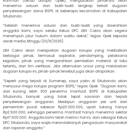
Rahman (akrab disapa Opek), mengatakan pihaknya telah
menerima aduan dan bukti-bukti lengkap terkait dugaan
penyelewengan dana BSPS di beberapa kecamatan di Kabupaten
Situbondo.
“Setelah menerima aduan dan bukti-bukti yang diserahkan
anggota kami, saya selaku Ketua DPC LBH Cakra akan segera
menempuh jalur hukum dalam waktu dekat,” tegas Opek kepada
awak media, Minggu (02/6/2025).
LBH Cakra akan melaporkan dugaan korupsi yang melibatkan
berbagai pihak, termasuk aspirator, pendamping, pelaksana
kegiatan, pihak yang mengarahkan pembelian material di toko
tertentu, dan tim verifikasi. Jika ditemukan unsur yang meloloskan
dugaan korupsi ini, pihak-pihak tersebut juga akan dilaporkan.
“Seperti yang terjadi di Sumenep, saya yakin di Situbondo akan
menyusul mega korupsi program BSPS,” tegas Opek. “Dugaan kami,
dari kurang lebih 300 penerima manfaat BSPS di Kabupaten
Situbondo, banyak yang tidak tepat sasaran dan terjadi
penyelewengan anggaran. Meskipun anggaran per unit dari
pemerintah pusat sebesar Rp20.000.000, upah tukang hanya
Rp2.500.000, sehingga penerima manfaat hanya menerima sekitar
Rp17.500.000. Anggota kami telah merinci hal ini, dan sebagai Ketua
DPC Situbondo, saya wajib menindaklanjuti pengaduan masyarakat
dan laporan anggota.”