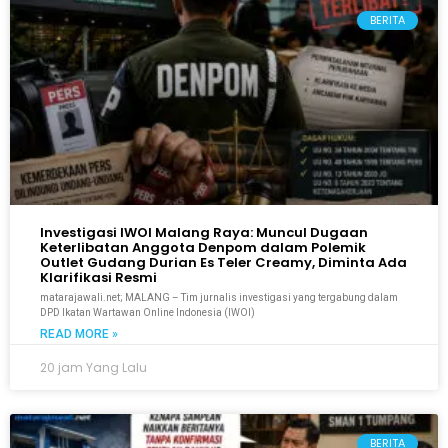
BERITA
Investigasi IWOI Malang Raya: Muncul Dugaan
Keterlibatan Anggota Denpom dalam Polemik
Outlet Gudang Durian Es Teler Creamy, Diminta Ada
Klarifikasi Resmi
matarajawali.net; MALANG – Tim jurnalis investigasi yang tergabung dalam
DPD Ikatan Wartawan Online Indonesia (IWOI)
READ MORE »
20 jam Yang Lalu
BERITA