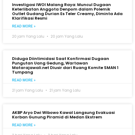
Investigasi IWOI Malang Raya: Muncul Dugaan
Keterlibatan Anggota Denpom dalam Polemik
Outlet Gudang Durian Es Teler Creamy, Diminta Ada
Klarifikasi Resmi
READ MORE »
20 jam Yang Lalu
20 jam Yang Lalu
Diduga Diintimidasi Saat Konfirmasi Dugaan
Pungutan Uang Gedung, Wartawan
Matarajawali.net Diusir dari Ruang Komite SMAN 1
Tumpang
READ MORE »
21 jam Yang Lalu
21 jam Yang Lalu
AKBP Aryo Dwi Wibowo Kawal Langsung Evakuasi
Korban Gunung Piramid di Medan Ekstrem
READ MORE »