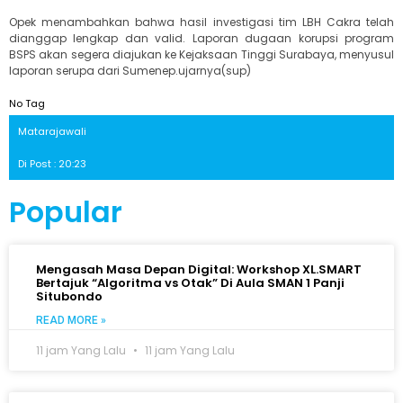
Opek menambahkan bahwa hasil investigasi tim LBH Cakra telah
dianggap lengkap dan valid. Laporan dugaan korupsi program
BSPS akan segera diajukan ke Kejaksaan Tinggi Surabaya, menyusul
laporan serupa dari Sumenep.ujarnya(sup)
No Tag
Matarajawali
Di Post : 20:23
Popular
Mengasah Masa Depan Digital: Workshop XL.SMART
Bertajuk “Algoritma vs Otak” Di Aula SMAN 1 Panji
Situbondo
READ MORE »
11 jam Yang Lalu
11 jam Yang Lalu