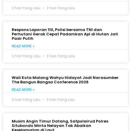
2 hari Yang Lalu
2 hari Yang Lalu
Respons Laporan 110, Polisi bersama TNI dan
Perhutani Gerak Cepat Padamkan Api di Hutan Jati
Pasir Putih
READ MORE »
3 hari Yang Lalu
3 hari Yang Lalu
Wali Kota Malang Wahyu Hidayat Jadi Narasumber
The Bangun Bangsa Conference 2026
READ MORE »
3 hari Yang Lalu
3 hari Yang Lalu
Musim Angin Timur Datang, Satpolairud Polres
Situbondo Minta Nelayan Tak Abaikan
Keselamatan di Laut