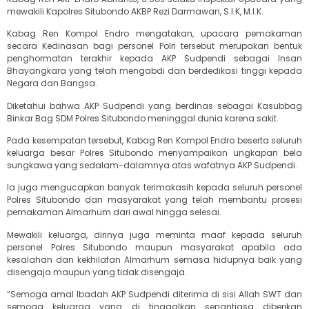
mewakili Kapolres Situbondo AKBP Rezi Darmawan, S.I.K, M.I.K.
Kabag Ren Kompol Endro mengatakan, upacara pemakaman
secara Kedinasan bagi personel Polri tersebut merupakan bentuk
penghormatan terakhir kepada AKP Sudpendi sebagai Insan
Bhayangkara yang telah mengabdi dan berdedikasi tinggi kepada
Negara dan Bangsa.
Diketahui bahwa AKP Sudpendi yang berdinas sebagai Kasubbag
Binkar Bag SDM Polres Situbondo meninggal dunia karena sakit.
Pada kesempatan tersebut, Kabag Ren Kompol Endro beserta seluruh
keluarga besar Polres Situbondo menyampaikan ungkapan bela
sungkawa yang sedalam-dalamnya atas wafatnya AKP Sudpendi.
Ia juga mengucapkan banyak terimakasih kepada seluruh personel
Polres Situbondo dan masyarakat yang telah membantu prosesi
pemakaman Almarhum dari awal hingga selesai.
Mewakili keluarga, dirinya juga meminta maaf kepada seluruh
personel Polres Situbondo maupun masyarakat apabila ada
kesalahan dan kekhilafan Almarhum semasa hidupnya baik yang
disengaja maupun yang tidak disengaja.
“Semoga amal Ibadah AKP Sudpendi diterima di sisi Allah SWT dan
semoga keluarga yang di tinggalkan senantiasa diberikan