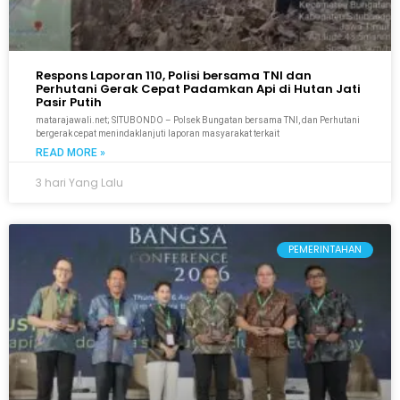
Respons Laporan 110, Polisi bersama TNI dan
Perhutani Gerak Cepat Padamkan Api di Hutan Jati
Pasir Putih
matarajawali.net; SITUBONDO – Polsek Bungatan bersama TNI, dan Perhutani
bergerak cepat menindaklanjuti laporan masyarakat terkait
READ MORE »
3 hari Yang Lalu
PEMERINTAHAN