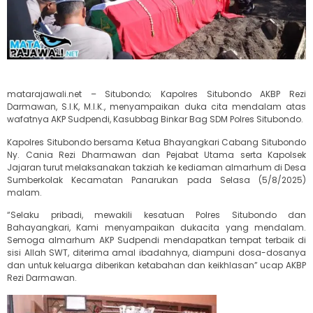
matarajawali.net – Situbondo; Kapolres Situbondo AKBP Rezi
Darmawan, S.I.K, M.I.K., menyampaikan duka cita mendalam atas
wafatnya AKP Sudpendi, Kasubbag Binkar Bag SDM Polres Situbondo.
Kapolres Situbondo bersama Ketua Bhayangkari Cabang Situbondo
Ny. Cania Rezi Dharmawan dan Pejabat Utama serta Kapolsek
Jajaran turut melaksanakan takziah ke kediaman almarhum di Desa
Sumberkolak Kecamatan Panarukan pada Selasa (5/8/2025)
malam.
“Selaku pribadi, mewakili kesatuan Polres Situbondo dan
Bahayangkari, Kami menyampaikan dukacita yang mendalam.
Semoga almarhum AKP Sudpendi mendapatkan tempat terbaik di
sisi Allah SWT, diterima amal ibadahnya, diampuni dosa-dosanya
dan untuk keluarga diberikan ketabahan dan keikhlasan” ucap AKBP
Rezi Darmawan.