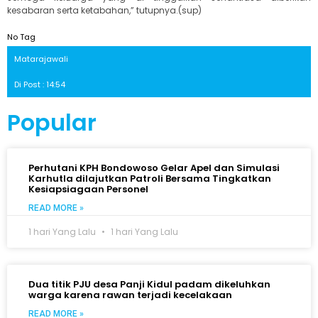
kesabaran serta ketabahan,” tutupnya.(sup)
No Tag
Matarajawali
Di Post : 14:54
Popular
Perhutani KPH Bondowoso Gelar Apel dan Simulasi
Karhutla dilajutkan Patroli Bersama Tingkatkan
Kesiapsiagaan Personel
READ MORE »
1 hari Yang Lalu
1 hari Yang Lalu
Dua titik PJU desa Panji Kidul padam dikeluhkan
warga karena rawan terjadi kecelakaan
READ MORE »