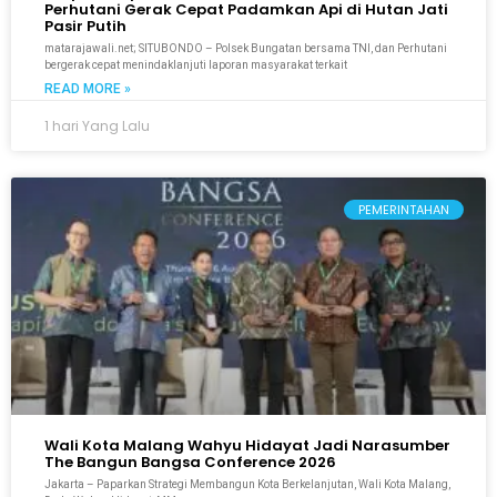
Perhutani Gerak Cepat Padamkan Api di Hutan Jati
Pasir Putih
matarajawali.net; SITUBONDO – Polsek Bungatan bersama TNI, dan Perhutani
bergerak cepat menindaklanjuti laporan masyarakat terkait
READ MORE »
1 hari Yang Lalu
PEMERINTAHAN
Wali Kota Malang Wahyu Hidayat Jadi Narasumber
The Bangun Bangsa Conference 2026
Jakarta – Paparkan Strategi Membangun Kota Berkelanjutan, Wali Kota Malang,