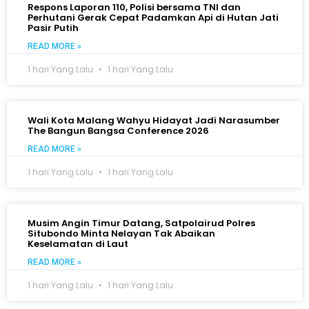
Respons Laporan 110, Polisi bersama TNI dan
Perhutani Gerak Cepat Padamkan Api di Hutan Jati
Pasir Putih
READ MORE »
1 hari Yang Lalu
1 hari Yang Lalu
Wali Kota Malang Wahyu Hidayat Jadi Narasumber
The Bangun Bangsa Conference 2026
READ MORE »
1 hari Yang Lalu
1 hari Yang Lalu
Musim Angin Timur Datang, Satpolairud Polres
Situbondo Minta Nelayan Tak Abaikan
Keselamatan di Laut
READ MORE »
1 hari Yang Lalu
1 hari Yang Lalu