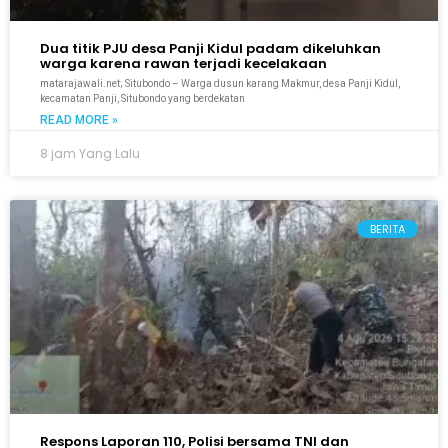
Dua titik PJU desa Panji Kidul padam dikeluhkan
warga karena rawan terjadi kecelakaan
matarajawali.net; Situbondo – Warga dusun karang Makmur, desa Panji Kidul,
kecamatan Panji, Situbondo yang berdekatan
READ MORE »
8 jam Yang Lalu
BERITA
Respons Laporan 110, Polisi bersama TNI dan