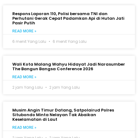
Respons Laporan 110, Polisi bersama TNI dan
Perhutani Gerak Cepat Padamkan Api di Hutan Jati
Pasir Putih
READ MORE »
6 menit Yang Lalu
6 menit Yang Lalu
Wali Kota Malang Wahyu Hidayat Jadi Narasumber
The Bangun Bangsa Conference 2026
READ MORE »
2 jam Yang Lalu
2 jam Yang Lalu
Musim Angin Timur Datang, Satpolairud Polres
Situbondo Minta Nelayan Tak Abaikan
Keselamatan di Laut
READ MORE »
2 jam Yang Lalu
2 jam Yang Lalu