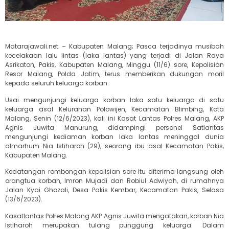
Matarajawali.net – Kabupaten Malang; Pasca terjadinya musibah
kecelakaan lalu lintas (laka lantas) yang terjadi di Jalan Raya
Asrikaton, Pakis, Kabupaten Malang, Minggu (11/6) sore, Kepolisian
Resor Malang, Polda Jatim, terus memberikan dukungan moril
kepada seluruh keluarga korban.
Usai mengunjungi keluarga korban laka satu keluarga di satu
keluarga asal Kelurahan Polowijen, Kecamatan Blimbing, Kota
Malang, Senin (12/6/2023), kali ini Kasat Lantas Polres Malang, AKP
Agnis Juwita Manurung, didampingi personel Satlantas
mengunjungi kediaman korban laka lantas meninggal dunia
almarhum Nia Istiharoh (29), seorang ibu asal Kecamatan Pakis,
Kabupaten Malang.
Kedatangan rombongan kepolisian sore itu diterima langsung oleh
orangtua korban, Imron Mujadi dan Robiul Adwiyah, di rumahnya
Jalan Kyai Ghozali, Desa Pakis Kembar, Kecamatan Pakis, Selasa
(13/6/2023).
Kasatlantas Polres Malang AKP Agnis Juwita mengatakan, korban Nia
Istiharoh merupakan tulang punggung keluarga. Dalam