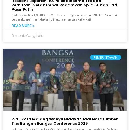
Respons Laporan 110, Polisi bersama TNI dan
Perhutani Gerak Cepat Padamkan Api di Hutan Jati
Pasir Putih
matarajawali.net; SITUBONDO – Polsek Bungatan bersama TNI, dan Perhutani
bergerak cepat menindaklanjuti laporan masyarakat terkait
READ MORE »
6 menit Yang Lalu
PEMERINTAHAN
Wali Kota Malang Wahyu Hidayat Jadi Narasumber
The Bangun Bangsa Conference 2026
Jakarta – Paparkan Strategi Membangun Kota Berkelanjutan, Wali Kota Malang,