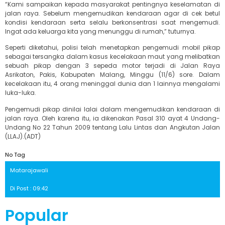
“Kami sampaikan kepada masyarakat pentingnya keselamatan di
jalan raya. Sebelum mengemudikan kendaraan agar di cek betul
kondisi kendaraan serta selalu berkonsentrasi saat mengemudi.
Ingat ada keluarga kita yang menunggu di rumah,” tuturnya.
Seperti diketahui, polisi telah menetapkan pengemudi mobil pikap
sebagai tersangka dalam kasus kecelakaan maut yang melibatkan
sebuah pikap dengan 3 sepeda motor terjadi di Jalan Raya
Asrikaton, Pakis, Kabupaten Malang, Minggu (11/6) sore. Dalam
kecelakaan itu, 4 orang meninggal dunia dan 1 lainnya mengalami
luka-luka.
Pengemudi pikap dinilai lalai dalam mengemudikan kendaraan di
jalan raya. Oleh karena itu, ia dikenakan Pasal 310 ayat 4 Undang-
Undang No 22 Tahun 2009 tentang Lalu Lintas dan Angkutan Jalan
(LLAJ).(ADT)
No Tag
Matarajawali
Di Post : 09:42
Popular