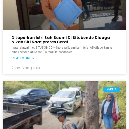
DiLaporkan Istri Sah!Suami Di Situbondo Diduga
Nikah Siri Saat proses Cerai
matarajawali.net; SITUBONDO — Seorang Suami berinisial AB dilaporkan ke
pihak Kepolisian Resor (Polres) Situbondo oleh
READ MORE »
2 jam Yang Lalu
BERITA