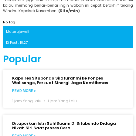
kalau memang benar-benar ingin wabah ini cepat berakhir” terang
Windhu Kapolsek Kasembon.
(Rita/min)
No Tag
Matarajawali
Di Post : 18:27
Popular
Kapolres Situbondo Silaturahmi ke Ponpes
Walisongo, Perkuat Sinergi Jaga Kamtibmas
READ MORE »
1 jam Yang Lalu
1 jam Yang Lalu
DiLaporkan Istri Sah!Suami Di Situbondo Diduga
Nikah Siri Saat proses Cerai
READ MORE »