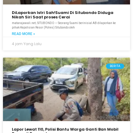
DiLaporkan Istri Sah!Suami Di Situbondo Diduga
Nikah Siri Saat proses Cerai
matarajawali.net; SITUBONDO — Seorang Suami berinisial AB dilaporkan ke
pihak Kepolisian Resor (Polres) Situbondo oleh
READ MORE »
4 jam Yang Lalu
BERITA
Lapor Lewat 110, Polisi Bantu Warga Ganti Ban Mobil