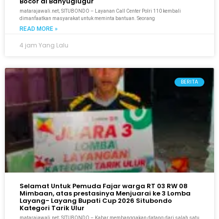
Bocor di Banyuglugur
matarajawali.net; SITUBONDO – Layanan Call Center Polri 110 kembali
dimanfaatkan masyarakat untuk meminta bantuan. Seorang
READ MORE »
4 jam Yang Lalu
BERITA
Selamat Untuk Pemuda Fajar warga RT 03 RW 08
Mimbaan, atas prestasinya Menjuarai ke 3 Lomba
Layang- Layang Bupati Cup 2026 Situbondo
Kategori Tarik Ulur
matarajawali.net; SITUBONDO – Kabar membanggakan datang dari salah satu