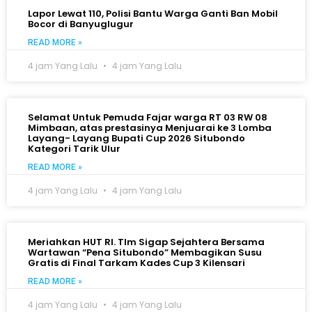
Lapor Lewat 110, Polisi Bantu Warga Ganti Ban Mobil
Bocor di Banyuglugur
READ MORE »
4 jam Yang Lalu
4 jam Yang Lalu
Selamat Untuk Pemuda Fajar warga RT 03 RW 08
Mimbaan, atas prestasinya Menjuarai ke 3 Lomba
Layang- Layang Bupati Cup 2026 Situbondo
Kategori Tarik Ulur
READ MORE »
4 jam Yang Lalu
4 jam Yang Lalu
Meriahkan HUT RI. TIm Sigap Sejahtera Bersama
Wartawan “Pena Situbondo” Membagikan Susu
Gratis di Final Tarkam Kades Cup 3 Kilensari
READ MORE »
4 jam Yang Lalu
4 jam Yang Lalu