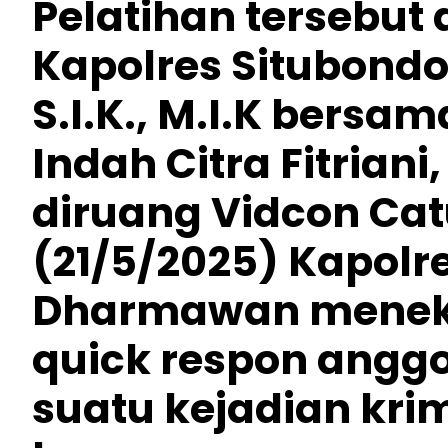
Pelatihan tersebut
Kapolres Situbond
S.I.K., M.I.K bers
Indah Citra Fitriani,
diruang Vidcon Cat
(21/5/2025) Kapolr
Dharmawan menek
quick respon angg
suatu kejadian kri