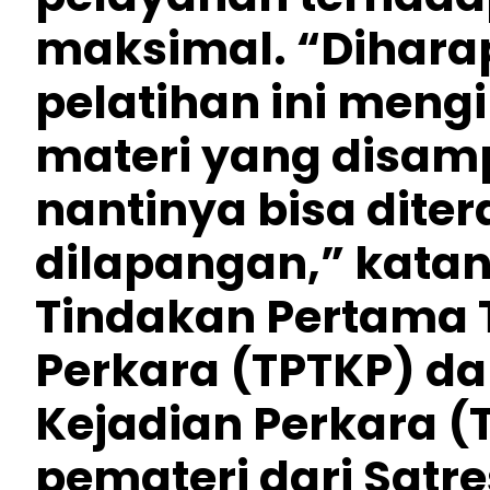
maksimal. “Dihara
pelatihan ini meng
materi yang disam
nantinya bisa dite
dilapangan,” kata
Tindakan Pertama 
Perkara (TPTKP) d
Kejadian Perkara (
pemateri dari Satr