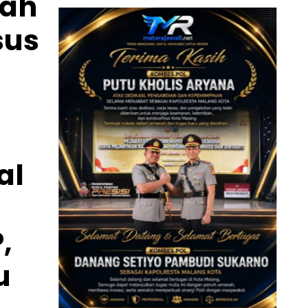
lah
sus
al
,
u