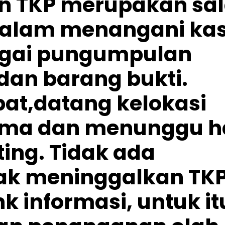
n TKP merupakan sa
dalam menangani ka
agai pungumpulan
dan barang bukti.
at,datang kelokasi
lama dan menunggu h
ting. Tidak ada
dak meninggalkan TKP
k informasi, untuk it