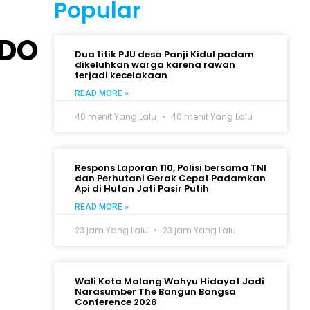
Popular
NDO
Dua titik PJU desa Panji Kidul padam
dikeluhkan warga karena rawan
terjadi kecelakaan
READ MORE »
40 menit Yang Lalu
40 menit Yang Lalu
Respons Laporan 110, Polisi bersama TNI
dan Perhutani Gerak Cepat Padamkan
Api di Hutan Jati Pasir Putih
READ MORE »
23 jam Yang Lalu
23 jam Yang Lalu
Wali Kota Malang Wahyu Hidayat Jadi
Narasumber The Bangun Bangsa
Conference 2026