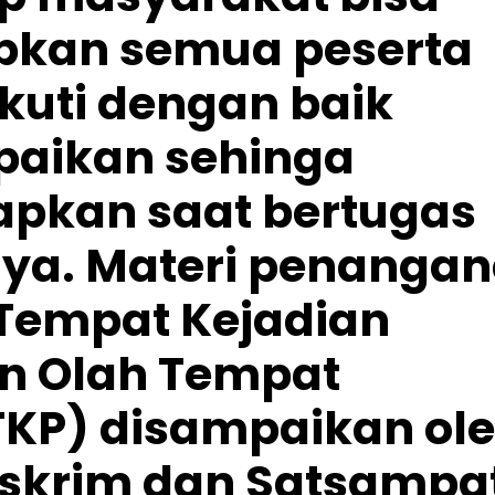
pkan semua peserta
ikuti dengan baik
paikan sehinga
rapkan saat bertugas
nya. Materi penanga
Tempat Kejadian
an Olah Tempat
TKP) disampaikan ol
eskrim dan Satsampa