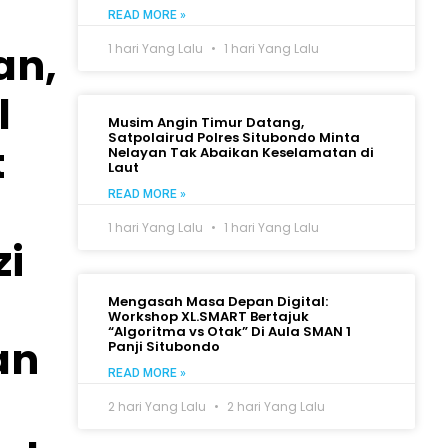
h
READ MORE »
an,
1 hari Yang Lalu
1 hari Yang Lalu
l
Musim Angin Timur Datang,
Satpolairud Polres Situbondo Minta
t
Nelayan Tak Abaikan Keselamatan di
Laut
READ MORE »
1 hari Yang Lalu
1 hari Yang Lalu
zi
Mengasah Masa Depan Digital:
Workshop XL.SMART Bertajuk
“Algoritma vs Otak” Di Aula SMAN 1
an
Panji Situbondo
READ MORE »
2 hari Yang Lalu
2 hari Yang Lalu