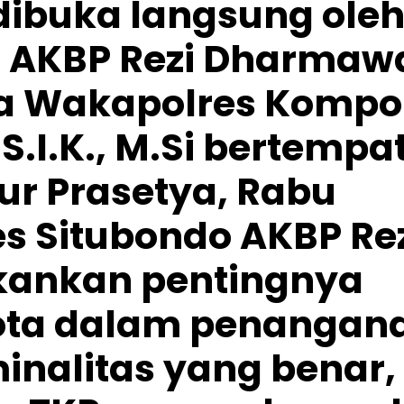
 dibuka langsung ole
o AKBP Rezi Dharmaw
ama Wakapolres Kompo
 S.I.K., M.Si bertempa
ur Prasetya, Rabu
es Situbondo AKBP Re
ankan pentingnya
ota dalam penangan
minalitas yang benar,