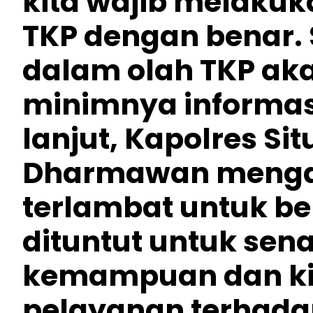
kita wajib melaku
TKP dengan benar.
dalam olah TKP ak
minimnya informasi
lanjut, Kapolres Si
Dharmawan mengat
terlambat untuk bel
dituntut untuk se
kemampuan dan ki
pelayanan terhada