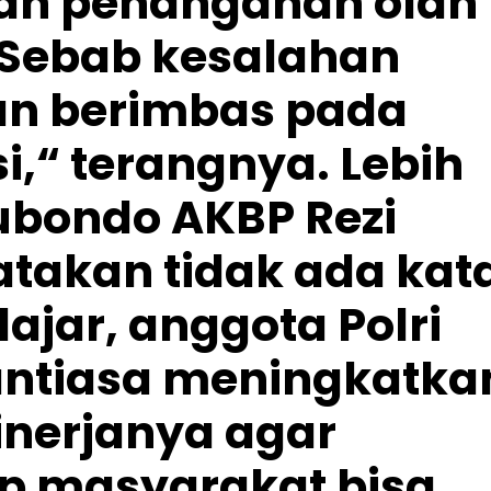
kan penanganan olah
 Sebab kesalahan
an berimbas pada
,“ terangnya. Lebih
tubondo AKBP Rezi
akan tidak ada kat
ajar, anggota Polri
nantiasa meningkatka
nerjanya agar
p masyarakat bisa