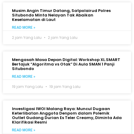
Musim Angin Timur Datang, Satpolairud Polres
Situbondo Minta Nelayan Tak Abaikan
Keselamatan di Laut
READ MORE »
2 jam Yang Lalu
2 jam Yang Lalu
Mengasah Masa Depan Digital: Workshop XL.SMART
Bertajuk “Algoritma vs Otak” Di Aula SMAN 1 Panji
Situbondo
READ MORE »
19 jam Yang Lalu
19 jam Yang Lalu
Investigasi IWOI Malang Raya: Muncul Dugaan
Keterlibatan Anggota Denpom dalam Polemik
Outlet Gudang Durian Es Teler Creamy, Diminta Ada
Klarifikasi Resmi
READ MORE »