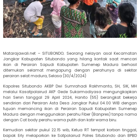
Matarajawali.net – SITUBONDO; Seorang nelayan asal Kecamatan
Jangkar Kabupaten Situbondo yang hilang kontak saat mencari
ikan di Perairan Sapudi Kabupaten Sumenep Madura berhasil
ditemukan selamat mengapung dengan perahunya di sekitar
perairan selat madura, Selasa (30/4/2024)
Kapolres Situbondo AKBP Dwi Sumrahadi Rakhmanto, SH, SIK, MH
melalui Kasatpolairud AKP Gede Sukarmadiyasa mengungkapkan
hari Senin tanggal 29 April 2024, Hanito (55) berangkat bekerja
sendirian dari Perairan Asta Desa Jangkar Pukul 04.00 WIB dengan
tujuan memancing ikan di Perairan Sapudi Kabupaten Sumenep
Madura dengan menggunakan perahu Fiber (Banpres) tanpa nama
dengan Cat body perahu warna putih dan katir warna biru.
Kemudian sekitar pukul 22.15 wib, Ketua RT tempat korban tinggal,
bapak Erly melaporkan ke Satpolairud Polres Situbondo dan BPBD