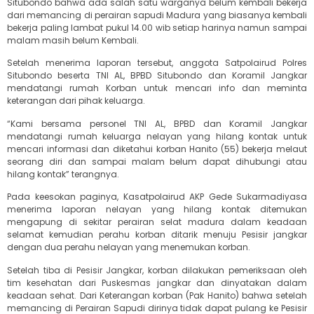
Situbondo bahwa ada salah satu warganya belum kembali bekerja
dari memancing di perairan sapudi Madura yang biasanya kembali
bekerja paling lambat pukul 14.00 wib setiap harinya namun sampai
malam masih belum Kembali.
Setelah menerima laporan tersebut, anggota Satpolairud Polres
Situbondo beserta TNI AL, BPBD Situbondo dan Koramil Jangkar
mendatangi rumah Korban untuk mencari info dan meminta
keterangan dari pihak keluarga.
“Kami bersama personel TNI AL, BPBD dan Koramil Jangkar
mendatangi rumah keluarga nelayan yang hilang kontak untuk
mencari informasi dan diketahui korban Hanito (55) bekerja melaut
seorang diri dan sampai malam belum dapat dihubungi atau
hilang kontak” terangnya.
Pada keesokan paginya, Kasatpolairud AKP Gede Sukarmadiyasa
menerima laporan nelayan yang hilang kontak ditemukan
mengapung di sekitar perairan selat madura dalam keadaan
selamat kemudian perahu korban ditarik menuju Pesisir jangkar
dengan dua perahu nelayan yang menemukan korban.
Setelah tiba di Pesisir Jangkar, korban dilakukan pemeriksaan oleh
tim kesehatan dari Puskesmas jangkar dan dinyatakan dalam
keadaan sehat. Dari Keterangan korban (Pak Hanito) bahwa setelah
memancing di Perairan Sapudi dirinya tidak dapat pulang ke Pesisir