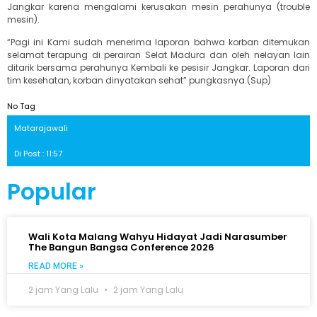
Jangkar karena mengalami kerusakan mesin perahunya (trouble
mesin).
“Pagi ini Kami sudah menerima laporan bahwa korban ditemukan
selamat terapung di perairan Selat Madura dan oleh nelayan lain
ditarik bersama perahunya Kembali ke pesisir Jangkar. Laporan dari
tim kesehatan, korban dinyatakan sehat” pungkasnya.(Sup)
No Tag
Matarajawali
Di Post : 11:57
Popular
Wali Kota Malang Wahyu Hidayat Jadi Narasumber
The Bangun Bangsa Conference 2026
READ MORE »
2 jam Yang Lalu
2 jam Yang Lalu