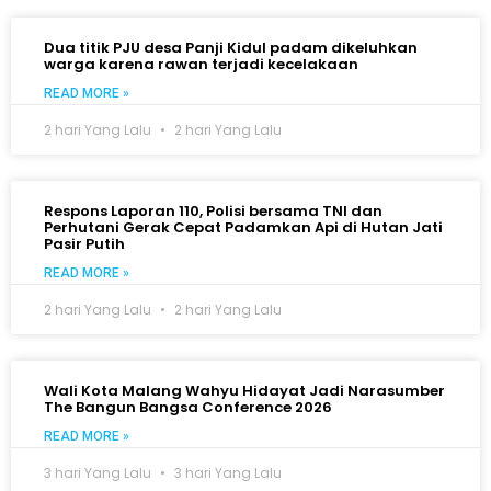
Dua titik PJU desa Panji Kidul padam dikeluhkan
warga karena rawan terjadi kecelakaan
READ MORE »
2 hari Yang Lalu
2 hari Yang Lalu
Respons Laporan 110, Polisi bersama TNI dan
Perhutani Gerak Cepat Padamkan Api di Hutan Jati
Pasir Putih
READ MORE »
2 hari Yang Lalu
2 hari Yang Lalu
Wali Kota Malang Wahyu Hidayat Jadi Narasumber
The Bangun Bangsa Conference 2026
READ MORE »
3 hari Yang Lalu
3 hari Yang Lalu