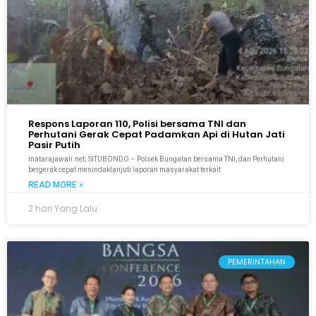
Respons Laporan 110, Polisi bersama TNI dan
Perhutani Gerak Cepat Padamkan Api di Hutan Jati
Pasir Putih
matarajawali.net; SITUBONDO – Polsek Bungatan bersama TNI, dan Perhutani
bergerak cepat menindaklanjuti laporan masyarakat terkait
READ MORE »
2 hari Yang Lalu
PEMERINTAHAN