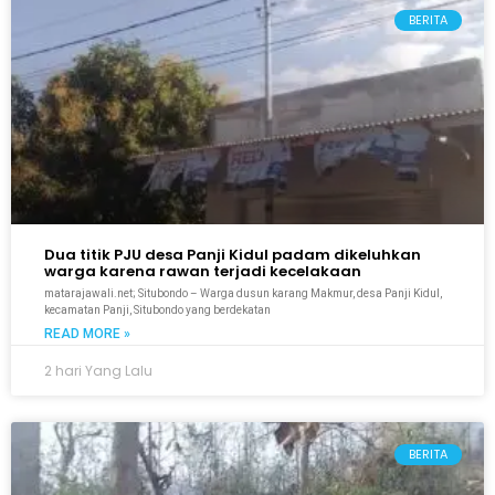
BERITA
Dua titik PJU desa Panji Kidul padam dikeluhkan
warga karena rawan terjadi kecelakaan
matarajawali.net; Situbondo – Warga dusun karang Makmur, desa Panji Kidul,
kecamatan Panji, Situbondo yang berdekatan
READ MORE »
2 hari Yang Lalu
BERITA