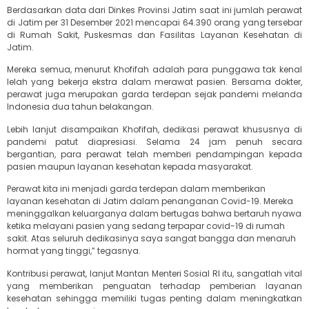
Berdasarkan data dari Dinkes Provinsi Jatim saat ini jumlah perawat
di Jatim per 31 Desember 2021 mencapai 64.390 orang yang tersebar
di Rumah Sakit, Puskesmas dan Fasilitas Layanan Kesehatan di
Jatim.
Mereka semua, menurut Khofifah adalah para punggawa tak kenal
lelah yang bekerja ekstra dalam merawat pasien. Bersama dokter,
perawat juga merupakan garda terdepan sejak pandemi melanda
Indonesia dua tahun belakangan.
Lebih lanjut disampaikan Khofifah, dedikasi perawat khususnya di
pandemi patut diapresiasi. Selama 24 jam penuh secara
bergantian, para perawat telah memberi pendampingan kepada
pasien maupun layanan kesehatan kepada masyarakat.
Perawat kita ini menjadi garda terdepan dalam memberikan
layanan kesehatan di Jatim dalam penanganan Covid-19. Mereka
meninggalkan keluarganya dalam bertugas bahwa bertaruh nyawa
ketika melayani pasien yang sedang terpapar covid-19 di rumah
sakit. Atas seluruh dedikasinya saya sangat bangga dan menaruh
hormat yang tinggi,” tegasnya.
Kontribusi perawat, lanjut Mantan Menteri Sosial RI itu, sangatlah vital
yang memberikan penguatan terhadap pemberian layanan
kesehatan sehingga memiliki tugas penting dalam meningkatkan