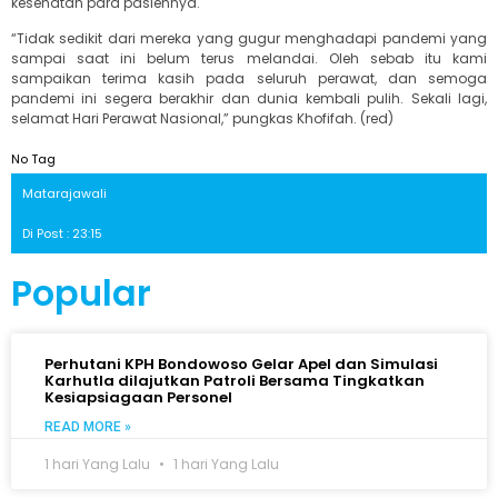
kesehatan para pasiennya.
“Tidak sedikit dari mereka yang gugur menghadapi pandemi yang
sampai saat ini belum terus melandai. Oleh sebab itu kami
sampaikan terima kasih pada seluruh perawat, dan semoga
pandemi ini segera berakhir dan dunia kembali pulih. Sekali lagi,
selamat Hari Perawat Nasional,” pungkas Khofifah. (red)
No Tag
Matarajawali
Di Post : 23:15
Popular
Perhutani KPH Bondowoso Gelar Apel dan Simulasi
Karhutla dilajutkan Patroli Bersama Tingkatkan
Kesiapsiagaan Personel
READ MORE »
1 hari Yang Lalu
1 hari Yang Lalu