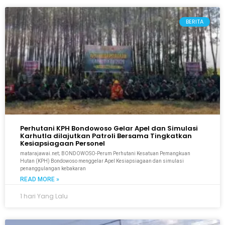
BERITA
Perhutani KPH Bondowoso Gelar Apel dan Simulasi
Karhutla dilajutkan Patroli Bersama Tingkatkan
Kesiapsiagaan Personel
matarajawai.net; BONDOWOSO-Perum Perhutani Kesatuan Pemangkuan
Hutan (KPH) Bondowoso menggelar Apel Kesiapsiagaan dan simulasi
penanggulangan kebakaran
READ MORE »
1 hari Yang Lalu