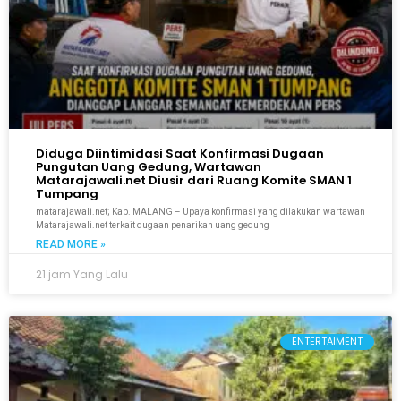
Diduga Diintimidasi Saat Konfirmasi Dugaan
Pungutan Uang Gedung, Wartawan
Matarajawali.net Diusir dari Ruang Komite SMAN 1
Tumpang
matarajawali.net; Kab. MALANG – Upaya konfirmasi yang dilakukan wartawan
Matarajawali.net terkait dugaan penarikan uang gedung
READ MORE »
21 jam Yang Lalu
ENTERTAIMENT