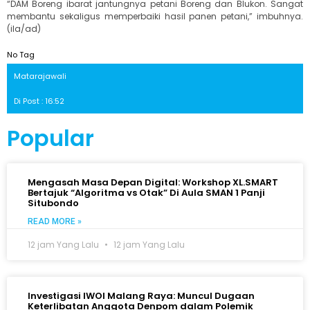
“DAM Boreng ibarat jantungnya petani Boreng dan Blukon. Sangat
membantu sekaligus memperbaiki hasil panen petani,” imbuhnya.
(ila/ad)
No Tag
Matarajawali
Di Post : 16:52
Popular
Mengasah Masa Depan Digital: Workshop XL.SMART
Bertajuk “Algoritma vs Otak” Di Aula SMAN 1 Panji
Situbondo
READ MORE »
12 jam Yang Lalu
12 jam Yang Lalu
Investigasi IWOI Malang Raya: Muncul Dugaan
Keterlibatan Anggota Denpom dalam Polemik