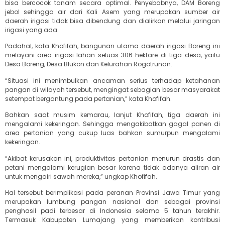
bisa bercocok tanam secara optimal. Penyebabnya, DAM Boreng
jebol sehingga air dari Kali Asem yang merupakan sumber air
daerah irigasi tidak bisa dibendung dan dialirkan melalui jaringan
irigasi yang ada.
Padahal, kata Khofifah, bangunan utama daerah irigasi Boreng ini
melayani area irigasi lahan seluas 306 hektare di tiga desa, yaitu
Desa Boreng, Desa Blukon dan Kelurahan Rogotrunan.
“Situasi ini menimbulkan ancaman serius terhadap ketahanan
pangan di wilayah tersebut, mengingat sebagian besar masyarakat
setempat bergantung pada pertanian,” kata Khofifah.
Bahkan saat musim kemarau, lanjut Khofifah, tiga daerah ini
mengalami kekeringan. Sehingga mengakibatkan gagal panen di
area pertanian yang cukup luas bahkan sumurpun mengalami
kekeringan.
“Akibat kerusakan ini, produktivitas pertanian menurun drastis dan
petani mengalami kerugian besar karena tidak adanya aliran air
untuk mengairi sawah mereka,” ungkap Khofifah.
Hal tersebut berimplikasi pada peranan Provinsi Jawa Timur yang
merupakan lumbung pangan nasional dan sebagai provinsi
penghasil padi terbesar di Indonesia selama 5 tahun terakhir.
Termasuk Kabupaten Lumajang yang memberikan kontribusi