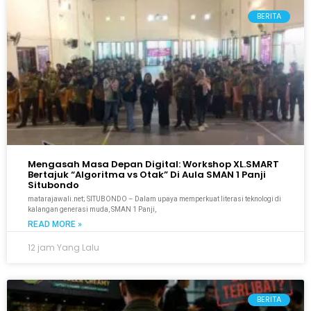
BERITA
Mengasah Masa Depan Digital: Workshop XL.SMART
Bertajuk “Algoritma vs Otak” Di Aula SMAN 1 Panji
Situbondo
matarajawali.net; SITUBONDO – Dalam upaya memperkuat literasi teknologi di
kalangan generasi muda, SMAN 1 Panji,
READ MORE »
12 jam Yang Lalu
BERITA