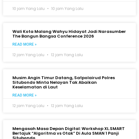
10 jam Yang Lalu
10 jam Yang Lalu
Wali Kota Malang Wahyu Hidayat Jadi Narasumber
The Bangun Bangsa Conference 2026
READ MORE »
12 jam Yang Lalu
12 jam Yang Lalu
Musim Angin Timur Datang, Satpolairud Polres
Situbondo Minta Nelayan Tak Abaikan
Keselamatan di Laut
READ MORE »
12 jam Yang Lalu
12 jam Yang Lalu
Mengasah Masa Depan Digital: Workshop XL.SMART
Bertajuk “Algoritma vs Otak” Di Aula SMAN 1 Panji
Situbondo