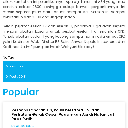
dilakukan tahun ini pelantikannya. Apalagi tahun ini ASN yang mau
pensiun sekitar 2600 sehingga cukup banyak pergantiannya. Ini
masih separoh jalan dari Januari sampai Mei. Setelah ini sampai
akhir tahun ada 2600 an,” ungkap Indah
Selain pejabat eselon IV dan eselon III, pihaknya juga akan segera
mengisi jabatan kosong untuk pejabat eselon II di sejumlah OPD.
“Untuk jabatan eselon II yang kosong sampai hari ini ada empat OPD
yakni Kadinsos, Wakil Direktur RS Saiful Anwar, Kepala Inspektorat dan
Kadiknas Jatim,” pungkas Indah Wahyuni.(ila/ady)
No Tag
Matarajawali
Di Post : 20:31
Popular
Respons Laporan 110, Polisi bersama TNI dan
Perhutani Gerak Cepat Padamkan Api di Hutan Jati
Pasir Putih
READ MORE »