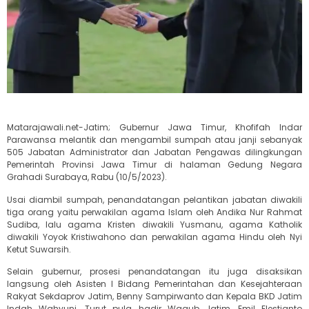
Matarajawali.net-Jatim; Gubernur Jawa Timur, Khofifah Indar
Parawansa melantik dan mengambil sumpah atau janji sebanyak
505 Jabatan Administrator dan Jabatan Pengawas dilingkungan
Pemerintah Provinsi Jawa Timur di halaman Gedung Negara
Grahadi Surabaya, Rabu (10/5/2023).
Usai diambil sumpah, penandatangan pelantikan jabatan diwakili
tiga orang yaitu perwakilan agama Islam oleh Andika Nur Rahmat
Sudiba, lalu agama Kristen diwakili Yusmanu, agama Katholik
diwakili Yoyok Kristiwahono dan perwakilan agama Hindu oleh Nyi
Ketut Suwarsih.
Selain gubernur, prosesi penandatangan itu juga disaksikan
langsung oleh Asisten I Bidang Pemerintahan dan Kesejahteraan
Rakyat Sekdaprov Jatim, Benny Sampirwanto dan Kepala BKD Jatim
Indah Wahyuni. Turut pula hadir Wagub Jatim, Emil Elestianto