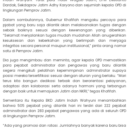
Dardak, Sekdaprov Jatim Adhy Karyono dan sejumlah kepala OPD di
lingkungan Pemprov Jatim.
Dalam sambutannya, Gubernur Khofifah mengaku percaya para
pjabat yang baru saja dilantik akan melaksanakan tugas dengan
sebaik baiknya sesuai dengan kewenangan yang diberikan.
“Selamat menjalankan tugas mudah mudahan Allah anugerahkan
kesuksesan dan keberkahan yang berlimpah dan menjaga
integritas secara personal maupun institusional,” pinta orang nomor
satu di Pemprov Jatim.
Dia juga mengimbau dan meminta, agar kepala OPD memastikan
para pejabat administrator dan pengawas yang baru dilantik
segera mengikuti pelatihan kepemimpinan adminstrator supaya
posisi mereka tersertifikasi sesuai dengan aturan yang berlaku. “Mari
terus kita bangun dedikasi terbaik dan berorientasi pelayanan,
adaptasi dan kolaborasi serta adanya harmoni yang terbangun
dengan baik untuk memajukan Jatim dan NKRI,” tegas Khofifah.
Sementara itu Kepala BKD Jatim Indah Wahyuni menambahkan
bahwa 505 pejabat yang dilantik hari ini terdiri dari 222 pejabat
adminsitrator dan 283 pejabat pengawas yang ada di seluruh OPD
di lingkungan Pemprov Jatim.
“Ada yang promosi dan rotasi. Jumlahnya banyak karena baru bisa