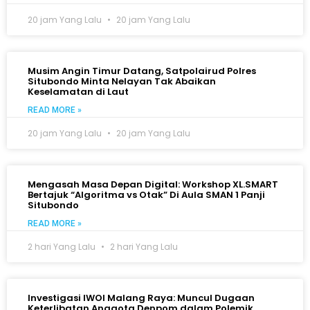
20 jam Yang Lalu
20 jam Yang Lalu
Musim Angin Timur Datang, Satpolairud Polres
Situbondo Minta Nelayan Tak Abaikan
Keselamatan di Laut
READ MORE »
20 jam Yang Lalu
20 jam Yang Lalu
Mengasah Masa Depan Digital: Workshop XL.SMART
Bertajuk “Algoritma vs Otak” Di Aula SMAN 1 Panji
Situbondo
READ MORE »
2 hari Yang Lalu
2 hari Yang Lalu
Investigasi IWOI Malang Raya: Muncul Dugaan
Keterlibatan Anggota Denpom dalam Polemik