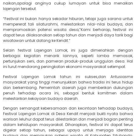
naikan,apalagi anginya cukup lumayan untuk bisa menaikan
lajengan tersebut.
“Festival ini bukan hanya sekadar hiburan, tetapi juga sarana untuk
mempererat tali silaturahmi, melestarikan nilai-nilai budaya, dan
mempromosikan potensi wisata desa,”Kami berharap, festival ini
dapat terus dilaksanakan setiap tahun dan menjadi daya tarik bagi
wisatawan untuk datang ke Kendit.”
Selain festival Lajengan Lomok, ini juga dimeriahkan dengan
berbagai kegiatan menarik lainnya, seperti lomba memasak,
pertunjukan seni, dan pameran produk-produk unggulan desa. Hal
ini turut mendorong peningkatan ekonomi masyarakat setempat.
Festival Lajengan Lomok tahun ini sukses,dan Antusiasme
masyarakat yang tinggi menunjukkan bahwa tradisi ini terus hidup
dan berkembang. Pemerintah daerah juga memberikan dukungan
penuh terhadap acara ini, sebagai bentuk komitmen dalam
melestarikan kekayaan budaya daerah.
Dengan semangat kebersamaan dan kecintaan terhadap budaya,
Festival Lajengan Lomok di Desa Kendit menjadi bukti nyata bahwa
warisan leluhur dapat terus dilestarikan dan menjadi bagian penting
dalam kehidupan masyarakat. Diharapkan, festival ini dapat terus
digelar setiap tahun, sebagai upaya untuk menjaga identitas
budaya dan memajukan potensi wisata di Kabupaten Situbondo.