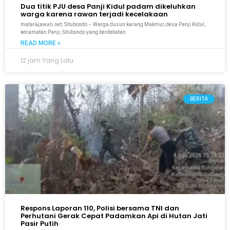
Dua titik PJU desa Panji Kidul padam dikeluhkan
warga karena rawan terjadi kecelakaan
matarajawali.net; Situbondo – Warga dusun karang Makmur, desa Panji Kidul,
kecamatan Panji, Situbondo yang berdekatan
READ MORE »
12 jam Yang Lalu
BERITA
Respons Laporan 110, Polisi bersama TNI dan
Perhutani Gerak Cepat Padamkan Api di Hutan Jati
Pasir Putih