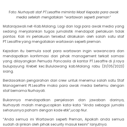
Foto:
Nurhayati staf PT.Lesaffre miminta Maaf Kepada para awak
media setelah mengatakan “wartawan seperti preman”
Matarajawali.net-Kab.Malang; Lagi dan lagi para awak media yang
sedang menjalankan tugas jurnalistik mendapat perlakuan tidak
pantas. Kali ini perlakuan tersebut dilakukan oleh salah satu staf
PT.Lesaffre yang mengatakan wartawan seperti preman.
Kejadian itu bermula saat para wartawan ingin wawancara dan
mendapatkan konfirmasi dari pihak management terkait somasi
yang dilayangkan Pemuda Pancasila di kantor PT.Lesaffre di jl.raya
bulupayung Krebet kec.Bululawang kab.Malang rabu (31/05/2023)
siang.
Berdasarkan pengarahan dari crew untuk menemui salah satu Staf
Management Pt.Lesaffre maka para awak media bertemu dengan
staf bernama Nurhayati.
Bukannya mendapatkan penjelasan dan jawaban darinya,
Nurhayati malah mengucapkan kata-kata “Anda sebagai jurnalis
seharusnya paham dengan kode etik”,ucap Nur.
“Anda semua ini Wartawan seperti Preman, Apakah anda semua
sudah di ijinkan oleh pihak security masuk kesini” lanjutnya.