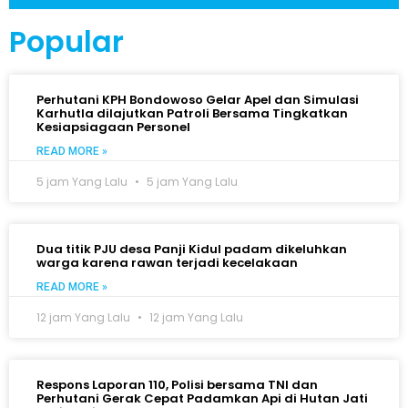
Popular
Perhutani KPH Bondowoso Gelar Apel dan Simulasi
Karhutla dilajutkan Patroli Bersama Tingkatkan
Kesiapsiagaan Personel
READ MORE »
5 jam Yang Lalu
5 jam Yang Lalu
Dua titik PJU desa Panji Kidul padam dikeluhkan
warga karena rawan terjadi kecelakaan
READ MORE »
12 jam Yang Lalu
12 jam Yang Lalu
Respons Laporan 110, Polisi bersama TNI dan
Perhutani Gerak Cepat Padamkan Api di Hutan Jati