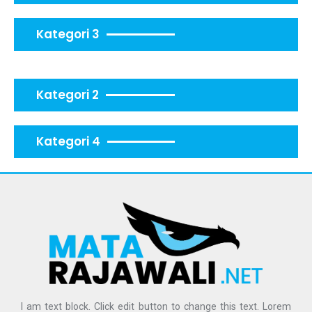
Kategori 3
Kategori 2
Kategori 4
I am text block. Click edit button to change this text. Lorem