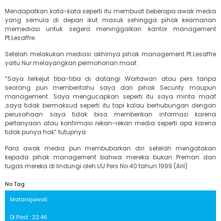
Mendapatkan kata-kata seperti itu membuat beberapa awak media
yang semula di depan ikut masuk sehingga pihak keamanan
memediasi untuk segera meninggalkan kantor management
Pt.Lesaffre.
Setelah melakukan mediasi akhirnya pihak management Pt.Lesaffre
yaitu Nur melayangkan permohonan maaf.
“Saya terkejut tiba-tiba di datangi Wartawan atau pers tanpa
seorang pun memberitahu saya dari pihak Security maupun
management. Saya mengucapkan seperti itu saya minta maaf
,saya tidak bermaksud seperti itu tapi kalau berhubungan dengan
perusahaan saya tidak bisa memberikan informasi karena
pertanyaan atau konfirmasi rekan-rekan media seperti apa karena
tidak punya hak” tutupnya
Para awak media pun membubarkan diri setelah mengatakan
kepada pihak management bahwa mereka bukan Preman dan
tugas mereka di lindungi oleh UU Pers No.40 tahun 1999.(Aril)
No Tag
Matarajawali
Di Post : 22:46