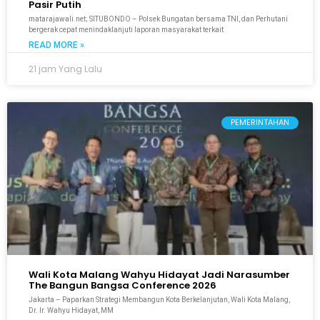
Pasir Putih
matarajawali.net; SITUBONDO – Polsek Bungatan bersama TNI, dan Perhutani
bergerak cepat menindaklanjuti laporan masyarakat terkait
READ MORE »
21 jam Yang Lalu
PEMERINTAHAN
Wali Kota Malang Wahyu Hidayat Jadi Narasumber
The Bangun Bangsa Conference 2026
Jakarta – Paparkan Strategi Membangun Kota Berkelanjutan, Wali Kota Malang,
Dr. Ir. Wahyu Hidayat, MM