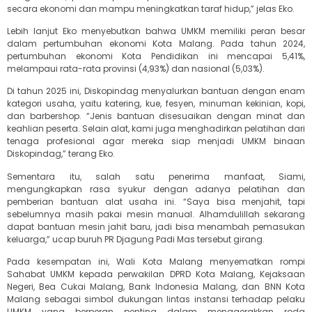
secara ekonomi dan mampu meningkatkan taraf hidup,” jelas Eko.
Lebih lanjut Eko menyebutkan bahwa UMKM memiliki peran besar
dalam pertumbuhan ekonomi Kota Malang. Pada tahun 2024,
pertumbuhan ekonomi Kota Pendidikan ini mencapai 5,41%,
melampaui rata-rata provinsi (4,93%) dan nasional (5,03%).
Di tahun 2025 ini, Diskopindag menyalurkan bantuan dengan enam
kategori usaha, yaitu katering, kue, fesyen, minuman kekinian, kopi,
dan barbershop. “Jenis bantuan disesuaikan dengan minat dan
keahlian peserta. Selain alat, kami juga menghadirkan pelatihan dari
tenaga profesional agar mereka siap menjadi UMKM binaan
Diskopindag,” terang Eko.
Sementara itu, salah satu penerima manfaat, Siami,
mengungkapkan rasa syukur dengan adanya pelatihan dan
pemberian bantuan alat usaha ini. “Saya bisa menjahit, tapi
sebelumnya masih pakai mesin manual. Alhamdulillah sekarang
dapat bantuan mesin jahit baru, jadi bisa menambah pemasukan
keluarga,” ucap buruh PR Djagung Padi Mas tersebut girang.
Pada kesempatan ini, Wali Kota Malang menyematkan rompi
Sahabat UMKM kepada perwakilan DPRD Kota Malang, Kejaksaan
Negeri, Bea Cukai Malang, Bank Indonesia Malang, dan BNN Kota
Malang sebagai simbol dukungan lintas instansi terhadap pelaku
UMKM yang berperan penting dalam menggerakkan roda