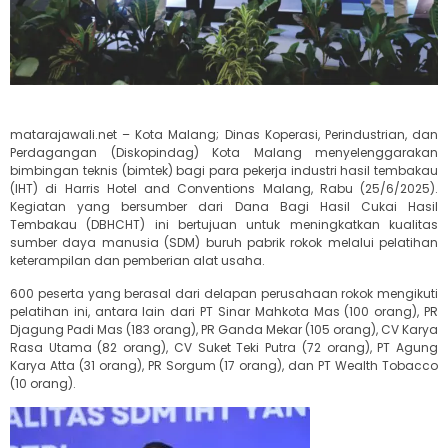
matarajawali.net – Kota Malang; Dinas Koperasi, Perindustrian, dan
Perdagangan (Diskopindag) Kota Malang menyelenggarakan
bimbingan teknis (bimtek) bagi para pekerja industri hasil tembakau
(IHT) di Harris Hotel and Conventions Malang, Rabu (25/6/2025).
Kegiatan yang bersumber dari Dana Bagi Hasil Cukai Hasil
Tembakau (DBHCHT) ini bertujuan untuk meningkatkan kualitas
sumber daya manusia (SDM) buruh pabrik rokok melalui pelatihan
keterampilan dan pemberian alat usaha.
600 peserta yang berasal dari delapan perusahaan rokok mengikuti
pelatihan ini, antara lain dari PT Sinar Mahkota Mas (100 orang), PR
Djagung Padi Mas (183 orang), PR Ganda Mekar (105 orang), CV Karya
Rasa Utama (82 orang), CV Suket Teki Putra (72 orang), PT Agung
Karya Atta (31 orang), PR Sorgum (17 orang), dan PT Wealth Tobacco
(10 orang).