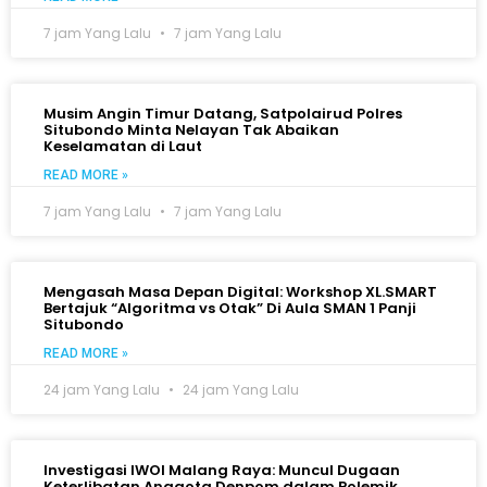
7 jam Yang Lalu
7 jam Yang Lalu
Musim Angin Timur Datang, Satpolairud Polres
Situbondo Minta Nelayan Tak Abaikan
Keselamatan di Laut
READ MORE »
7 jam Yang Lalu
7 jam Yang Lalu
Mengasah Masa Depan Digital: Workshop XL.SMART
Bertajuk “Algoritma vs Otak” Di Aula SMAN 1 Panji
Situbondo
READ MORE »
24 jam Yang Lalu
24 jam Yang Lalu
Investigasi IWOI Malang Raya: Muncul Dugaan
Keterlibatan Anggota Denpom dalam Polemik