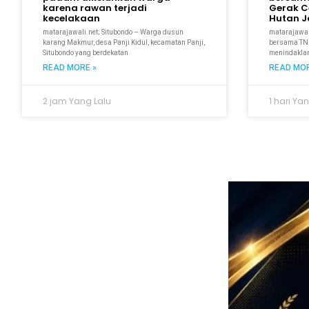
karena rawan terjadi
Gerak C
kecelakaan
Hutan Ja
matarajawali.net; Situbondo – Warga dusun
matarajawal
karang Makmur, desa Panji Kidul, kecamatan Panji,
bersama TNI
Situbondo yang berdekatan
menindaklanj
READ MORE »
READ MOR
2 jam Yang Lalu
1 hari Ya