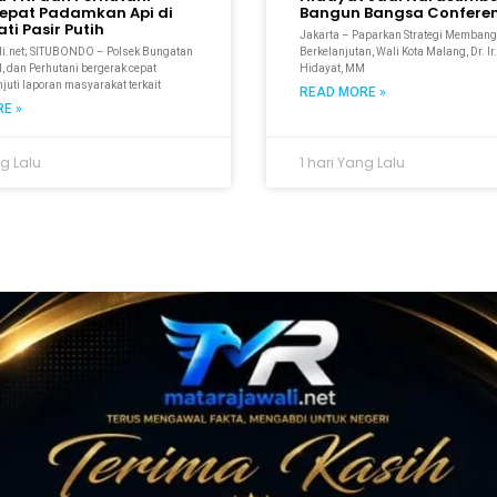
epat Padamkan Api di
Bangun Bangsa Conferen
ti Pasir Putih
Jakarta – Paparkan Strategi Membang
i.net; SITUBONDO – Polsek Bungatan
Berkelanjutan, Wali Kota Malang, Dr. I
, dan Perhutani bergerak cepat
Hidayat, MM
uti laporan masyarakat terkait
READ MORE »
E »
ng Lalu
1 hari Yang Lalu