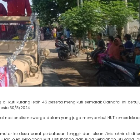
di ikuti kurang lebih 45 peserta mengikuti semarak Carnafal ini bertu
nesia.30/8/2024
ngat nasionalisme warga dalam yang juga menyambut HUT kemerdekaa
u mutar ke desa barat perbatasan tenggir dan olean ,finis akhir di di 
ti juga oleh sekolahan MIN 1 situbondo dan juga Sekolahan SD yang lai