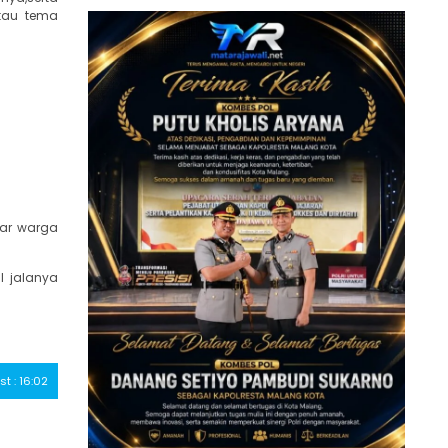
tau tema
tar warga
l jalanya
st : 16:02