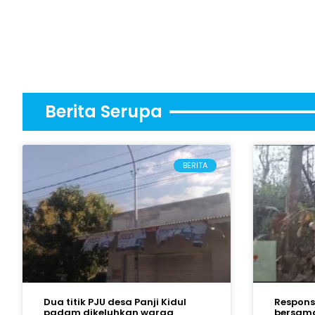
Berita Serupa
BERITA
Dua titik PJU desa Panji Kidul
Respons 
padam dikeluhkan warga
bersama