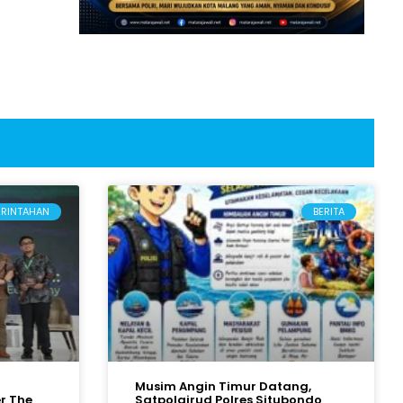
ERINTAHAN
BERITA
Musim Angin Timur Datang,
r The
Satpolairud Polres Situbondo