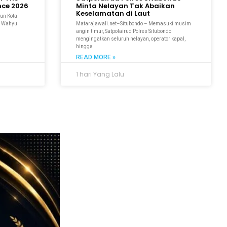
ce 2026
Minta Nelayan Tak Abaikan
Keselamatan di Laut
un Kota
r. Wahyu
Matarajawali.net–Situbondo – Memasuki musim
angin timur, Satpolairud Polres Situbondo
mengingatkan seluruh nelayan, operator kapal,
hingga
READ MORE »
1 hari Yang Lalu