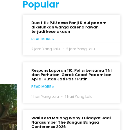
Popular
Dua titik PJU desa Panji Kidul padam
dikeluhkan warga karena rawan
terjadi kecelakaan
READ MORE »
2 jam Yang Lalu
2 jam Yang Lalu
Respons Laporan 110, Polisi bersama TNI
dan Perhutani Gerak Cepat Padamkan
Api di Hutan Jati Pasir Putih
READ MORE »
1 hari Yang Lalu
1 hari Yang Lalu
Wali Kota Malang Wahyu Hidayat Jadi
Narasumber The Bangun Bangsa
Conference 2026