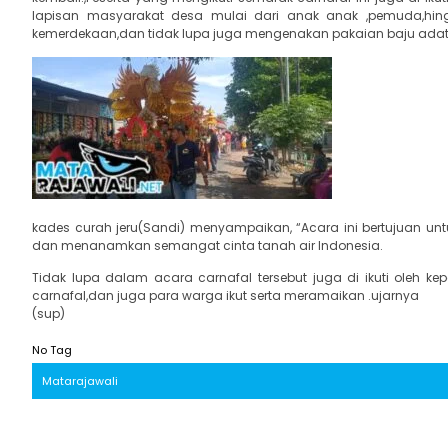
lapisan masyarakat desa mulai dari anak anak ,pemuda,hi
kemerdekaan,dan tidak lupa juga mengenakan pakaian baju adat d
kades curah jeru(Sandi) menyampaikan, “Acara ini bertujuan un
dan menanamkan semangat cinta tanah air Indonesia.
Tidak lupa dalam acara carnafal tersebut juga di ikuti oleh k
carnafal,dan juga para warga ikut serta meramaikan .ujarnya
(sup)
No Tag
Matarajawali