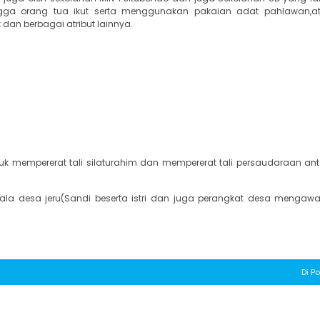
ngga orang tua ikut serta menggunakan pakaian adat pahlawan,a
an berbagai atribut lainnya.
tuk mempererat tali silaturahim dan mempererat tali persaudaraan an
epala desa jeru(Sandi beserta istri dan juga perangkat desa mengawa
Di Po