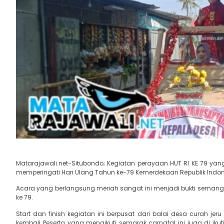
Matarajawali.net-Situbondo; Kegiatan perayaan HUT RI KE 79 yang 
memperingati Hari Ulang Tahun ke-79 Kemerdekaan Republik Indo
Acara yang berlangsung meriah sangat ini menjadi bukti sema
ke 79.
Start dan finish kegiatan ini berpusat dari balai desa curah jer
kembali.,Peserta yang mengikuti semarak carnafal ini juga di iku