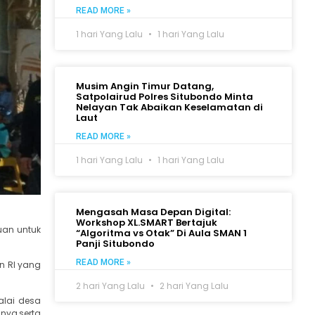
READ MORE »
1 hari Yang Lalu
1 hari Yang Lalu
Musim Angin Timur Datang,
Satpolairud Polres Situbondo Minta
Nelayan Tak Abaikan Keselamatan di
Laut
READ MORE »
1 hari Yang Lalu
1 hari Yang Lalu
Mengasah Masa Depan Digital:
Workshop XL.SMART Bertajuk
juan untuk
“Algoritma vs Otak” Di Aula SMAN 1
Panji Situbondo
READ MORE »
n RI yang
2 hari Yang Lalu
2 hari Yang Lalu
balai desa
nya,serta