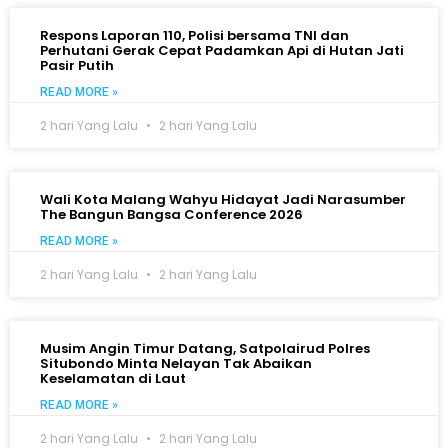
Respons Laporan 110, Polisi bersama TNI dan
Perhutani Gerak Cepat Padamkan Api di Hutan Jati
Pasir Putih
READ MORE »
2 hari Yang Lalu
2 hari Yang Lalu
Wali Kota Malang Wahyu Hidayat Jadi Narasumber
The Bangun Bangsa Conference 2026
READ MORE »
2 hari Yang Lalu
2 hari Yang Lalu
Musim Angin Timur Datang, Satpolairud Polres
Situbondo Minta Nelayan Tak Abaikan
Keselamatan di Laut
READ MORE »
2 hari Yang Lalu
2 hari Yang Lalu