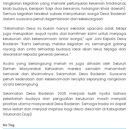
rangkaian kegiatan yang menarik pertunjukan kesenian tradisional,
kirab budaya, Kerapan Sapi doa bersama, hidangan khas daerah).
Semua kegiatan tersebut sukses menyatukan warga Desa Baderan
dalam suasana penuh kegembiraan dan kekeluargaan.
“Selamatan Desa ini bukan hanya sekadar upacara adat, tetapi
juga merupakan wujud nyata dari komitmen kami untuk menjaga
kerukunan dan kebersamaan antar warga,” ujar Joni Kepala Desa
Baderan “Kami berharap, melalui kegiatan ini, semangat gotong
royong dan cinta terhadap budaya lokal akan terus terjaga dan
diwariskan kepada generasi penerus.”
Acara yang berlangsung meriah ini juga dihadiri oleh Seluruh
Elemen Masyarakat Kehadiran mereka semakin menambah
semarak dan khidmatnya Selamatan Desa Baderan. Suasana
penuh keakraban dan kebersamaan tercipta sepanjang rangkaian
acara berlangsung.
Selamatan Desa Baderan 2025 menjadi bukti nyata bahwa
pelestarian budaya dan penguatan kerukunan masih menjadi
prioritas utama masyarakat Desa Baderan. Semoga tradisi ini dapat
terus lestari dan menjadi inspirasi bagi desa-desa lain di Kabupaten
Situbondo.(sup)
No Tag