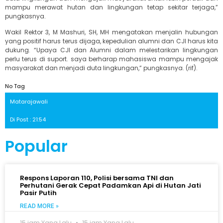
mampu merawat hutan dan lingkungan tetap sekitar terjaga,”
pungkasnya.
Wakil Rektor 3, M Mashuri, SH, MH mengatakan menjalin hubungan
yang positif harus terus dijaga, kepedulian alumni dan CJI harus kita
dukung. “Upaya CJI dan Alumni dalam melestarikan lingkungan
perlu terus di suport. saya berharap mahasiswa mampu mengajak
masyarakat dan menjadi duta lingkungan,” pungkasnya. (rif).
No Tag
Matarajawali
Di Post : 21:54
Popular
Respons Laporan 110, Polisi bersama TNI dan
Perhutani Gerak Cepat Padamkan Api di Hutan Jati
Pasir Putih
READ MORE »
15 jam Yang Lalu
15 jam Yang Lalu