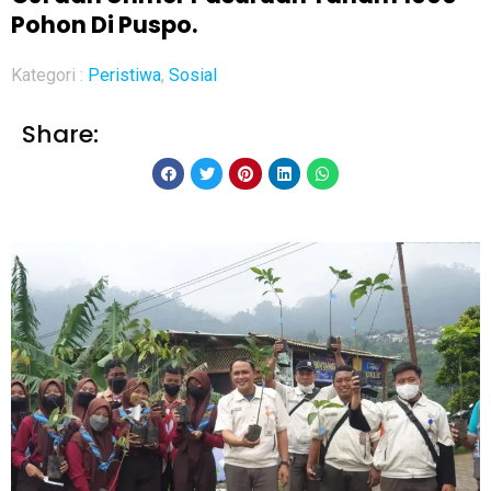
Pohon Di Puspo.
Kategori :
Peristiwa
,
Sosial
Share: