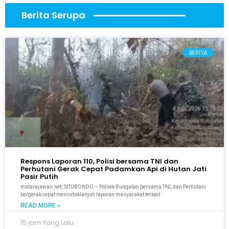
Berita Serupa
BERITA
Respons Laporan 110, Polisi bersama TNI dan
Perhutani Gerak Cepat Padamkan Api di Hutan Jati
Pasir Putih
matarajawali.net; SITUBONDO – Polsek Bungatan bersama TNI, dan Perhutani
bergerak cepat menindaklanjuti laporan masyarakat terkait
READ MORE »
15 jam Yang Lalu