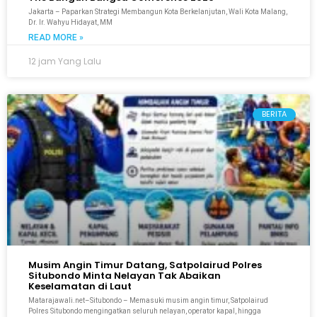
Jakarta – Paparkan Strategi Membangun Kota Berkelanjutan, Wali Kota Malang,
Dr. Ir. Wahyu Hidayat, MM
READ MORE »
12 jam Yang Lalu
BERITA
Musim Angin Timur Datang, Satpolairud Polres
Situbondo Minta Nelayan Tak Abaikan
Keselamatan di Laut
Matarajawali.net–Situbondo – Memasuki musim angin timur, Satpolairud
Polres Situbondo mengingatkan seluruh nelayan, operator kapal, hingga