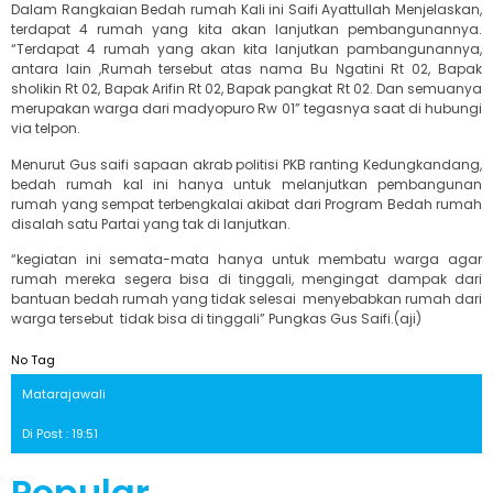
Dalam Rangkaian Bedah rumah Kali ini Saifi Ayattullah Menjelaskan,
terdapat 4 rumah yang kita akan lanjutkan pembangunannya.
“Terdapat 4 rumah yang akan kita lanjutkan pambangunannya,
antara lain ,Rumah tersebut atas nama Bu Ngatini Rt 02, Bapak
sholikin Rt 02, Bapak Arifin Rt 02, Bapak pangkat Rt 02. Dan semuanya
merupakan warga dari madyopuro Rw 01” tegasnya saat di hubungi
via telpon.
Menurut Gus saifi sapaan akrab politisi PKB ranting Kedungkandang,
bedah rumah kal ini hanya untuk melanjutkan pembangunan
rumah yang sempat terbengkalai akibat dari Program Bedah rumah
disalah satu Partai yang tak di lanjutkan.
“kegiatan ini semata-mata hanya untuk membatu warga agar
rumah mereka segera bisa di tinggali, mengingat dampak dari
bantuan bedah rumah yang tidak selesai menyebabkan rumah dari
warga tersebut tidak bisa di tinggali” Pungkas Gus Saifi.(aji)
No Tag
Matarajawali
Di Post : 19:51
Popular