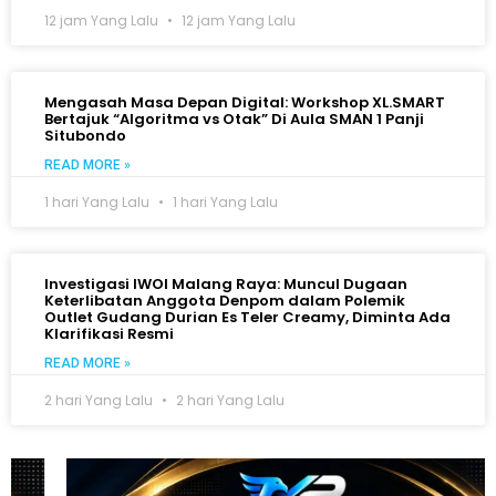
12 jam Yang Lalu
12 jam Yang Lalu
Mengasah Masa Depan Digital: Workshop XL.SMART
Bertajuk “Algoritma vs Otak” Di Aula SMAN 1 Panji
Situbondo
READ MORE »
1 hari Yang Lalu
1 hari Yang Lalu
Investigasi IWOI Malang Raya: Muncul Dugaan
Keterlibatan Anggota Denpom dalam Polemik
Outlet Gudang Durian Es Teler Creamy, Diminta Ada
Klarifikasi Resmi
READ MORE »
2 hari Yang Lalu
2 hari Yang Lalu