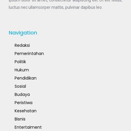
ipsum dolor sit amet, consectetur adipiscing elit. Ut elit tellus,
luctus nec ullamcorper mattis, pulvinar dapibus leo.
Navigation
Redaksi
Pemerintahan
Politik
Hukum
Pendidikan
Sosial
Budaya
Peristiwa
Kesehatan
Bisnis
Entertaiment