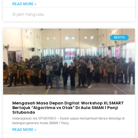
READ MORE »
12 jam Yang Lalu
BERITA
Mengasah Masa Depan Digital: Workshop XL.SMART
Bertajuk “Algoritma vs Otak” Di Aula SMAN 1 Panji
Situbondo
matarajawali.net; SITUBONDO – Dalam upaya memperkuat literasi teknologi di
kalangan generasi muda, SMAN 1 Panji,
READ MORE »