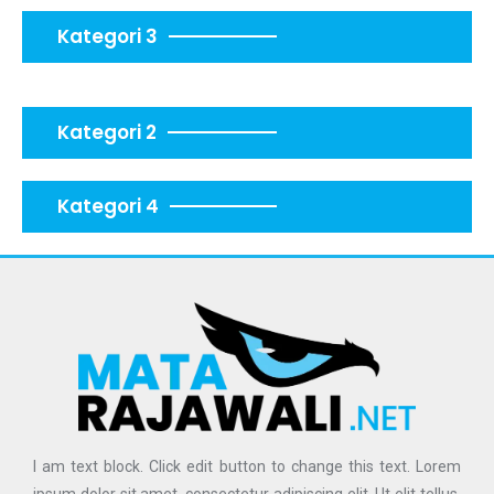
Kategori 3
Kategori 2
Kategori 4
I am text block. Click edit button to change this text. Lorem