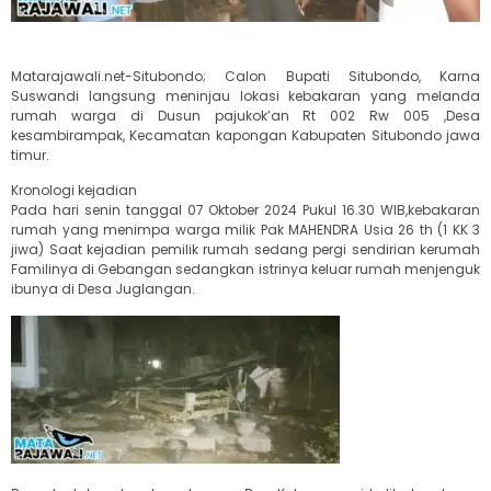
Matarajawali.net-Situbondo; Calon Bupati Situbondo, Karna
Suswandi langsung meninjau lokasi kebakaran yang melanda
rumah warga di Dusun pajukok’an Rt 002 Rw 005 ,Desa
kesambirampak, Kecamatan kapongan Kabupaten Situbondo jawa
timur.
Kronologi kejadian
Pada hari senin tanggal 07 Oktober 2024 Pukul 16.30 WIB,kebakaran
rumah yang menimpa warga milik Pak MAHENDRA Usia 26 th (1 KK 3
jiwa) Saat kejadian pemilik rumah sedang pergi sendirian kerumah
Familinya di Gebangan sedangkan istrinya keluar rumah menjenguk
ibunya di Desa Juglangan.