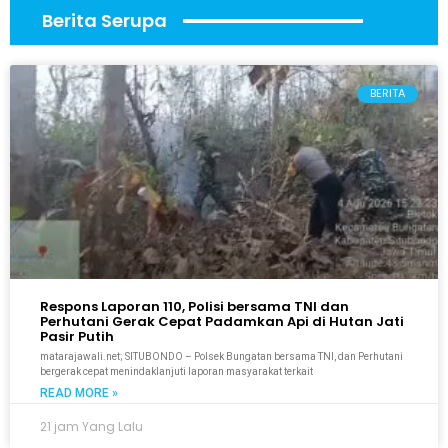
Berita Serupa
BERITA
Respons Laporan 110, Polisi bersama TNI dan
Perhutani Gerak Cepat Padamkan Api di Hutan Jati
Pasir Putih
matarajawali.net; SITUBONDO – Polsek Bungatan bersama TNI, dan Perhutani
bergerak cepat menindaklanjuti laporan masyarakat terkait
READ MORE »
21 jam Yang Lalu