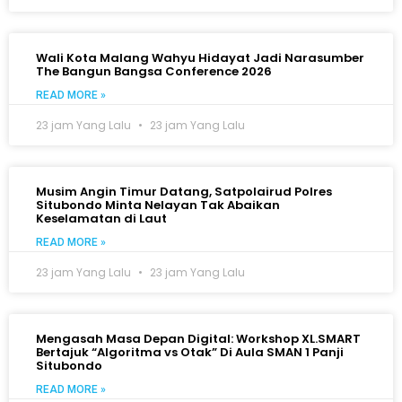
Wali Kota Malang Wahyu Hidayat Jadi Narasumber
The Bangun Bangsa Conference 2026
READ MORE »
23 jam Yang Lalu
23 jam Yang Lalu
Musim Angin Timur Datang, Satpolairud Polres
Situbondo Minta Nelayan Tak Abaikan
Keselamatan di Laut
READ MORE »
23 jam Yang Lalu
23 jam Yang Lalu
Mengasah Masa Depan Digital: Workshop XL.SMART
Bertajuk “Algoritma vs Otak” Di Aula SMAN 1 Panji
Situbondo
READ MORE »