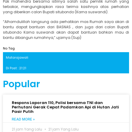
Pak mahendra bersama istrinya salah satu pemilik rumah yang
terbakar, mengungkapkan rasa terima kasihnya atas perhatian
yang diberikan calon Bupati situbondo (Karna suswandi).
“Alhamdulillah langsung ada perhatikan mas Rumah saya akan di
bantu dapat bantuan dari BASNAS , dan juga dari calon Bupati
situbondo Karna suswandi akan dapat bantuan bahkan mau di
bantu dibangun rumahnya,”.ujarnya.(Sup)
No Tag
Matarajawali
Di Post : 21:21
Popular
Respons Laporan 110, Polisi bersama TNI dan
Perhutani Gerak Cepat Padamkan Api di Hutan Jati
Pasir Putih
READ MORE »
21 jam Yang Lalu
21 jam Yang Lalu