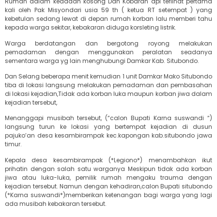
Rumah dalam keadaan kosong Dan Kobaran api terlihat pertama
kali oleh Pak Misyondari usia 59 th ( ketua RT setempat ) yang
kebetulan sedang lewat di depan rumah korban lalu memberi tahu
kepada warga sekitar, kebakaran diduga korsleting listrik.
Warga berdatangan dan bergotong royong melakukan
pemadaman dengan menggunakan peralatan seadanya
sementara warga yg lain menghubungi Damkar Kab. Situbondo.
Dan Selang beberapa menit kemudian 1 unit Damkar Mako Situbondo
tiba di lokasi langsung melakukan pemadaman dan pembasahan
di lokasi kejadian,Tidak ada korban luka maupun korban jiwa dalam
kejadian tersebut,
Menanggapi musibah tersebut, (“calon Bupati Karna suswandi “)
langsung turun ke lokasi yang bertempat kejadian di dusun
pajuko’an desa kesambirampak kec.kapongan kab.situbondo jawa
timur.
Kepala desa kesambirampak (*Legiono*) menambahkan ikut
prihatin dengan salah satu warganya Meskipun tidak ada korban
jiwa atau luka-luka, pemilik rumah mengaku trauma dengan
kejadian tersebut. Namun dengan kehadiran,calon Bupati situbondo
(*Karna suswandi*)memberikan ketenangan bagi warga yang lagi
ada musibah kebakaran tersebut.