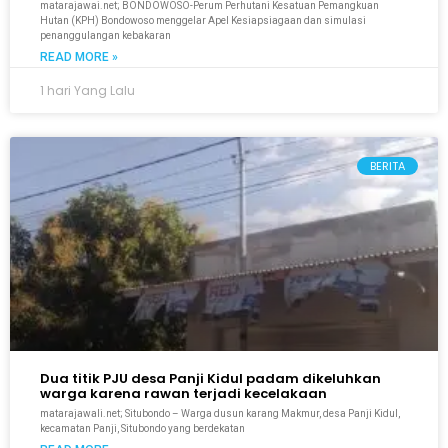
matarajawai.net; BONDOWOSO-Perum Perhutani Kesatuan Pemangkuan
Hutan (KPH) Bondowoso menggelar Apel Kesiapsiagaan dan simulasi
penanggulangan kebakaran
READ MORE »
1 hari Yang Lalu
BERITA
Dua titik PJU desa Panji Kidul padam dikeluhkan
warga karena rawan terjadi kecelakaan
matarajawali.net; Situbondo – Warga dusun karang Makmur, desa Panji Kidul,
kecamatan Panji, Situbondo yang berdekatan