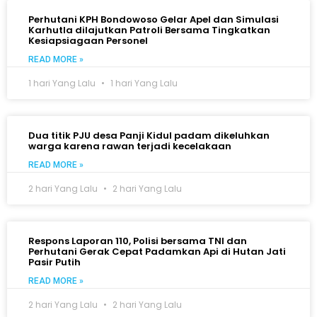
Perhutani KPH Bondowoso Gelar Apel dan Simulasi
Karhutla dilajutkan Patroli Bersama Tingkatkan
Kesiapsiagaan Personel
READ MORE »
1 hari Yang Lalu
1 hari Yang Lalu
Dua titik PJU desa Panji Kidul padam dikeluhkan
warga karena rawan terjadi kecelakaan
READ MORE »
2 hari Yang Lalu
2 hari Yang Lalu
Respons Laporan 110, Polisi bersama TNI dan
Perhutani Gerak Cepat Padamkan Api di Hutan Jati
Pasir Putih
READ MORE »
2 hari Yang Lalu
2 hari Yang Lalu