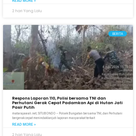
READ MORE »
2 hari Yang Lalu
BERITA
Respons Laporan 110, Polisi bersama TNI dan
Perhutani Gerak Cepat Padamkan Api di Hutan Jati
Pasir Putih
matarajawali.net; SITUBONDO – Polsek Bungatan bersama TNI, dan Perhutani
bergerak cepat menindaklanjuti laporan masyarakat terkait
READ MORE »
2 hari Yang Lalu