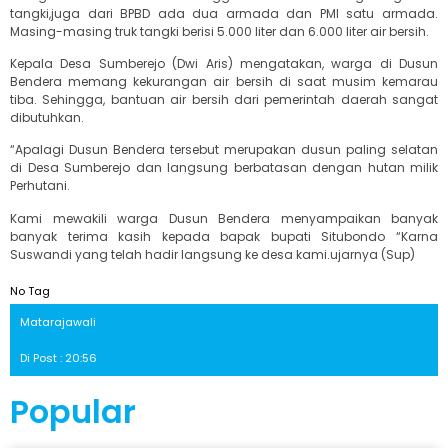
tangki,juga dari BPBD ada dua armada dan PMI satu armada.
Masing-masing truk tangki berisi 5.000 liter dan 6.000 liter air bersih.
Kepala Desa Sumberejo (Dwi Aris) mengatakan, warga di Dusun
Bendera memang kekurangan air bersih di saat musim kemarau
tiba. Sehingga, bantuan air bersih dari pemerintah daerah sangat
dibutuhkan.
“Apalagi Dusun Bendera tersebut merupakan dusun paling selatan
di Desa Sumberejo dan langsung berbatasan dengan hutan milik
Perhutani.
Kami mewakili warga Dusun Bendera menyampaikan banyak
banyak terima kasih kepada bapak bupati Situbondo “Karna
Suswandi yang telah hadir langsung ke desa kami.ujarnya (Sup)
No Tag
Matarajawali
Di Post : 20:56
Popular