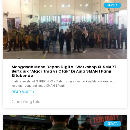
BERITA
Mengasah Masa Depan Digital: Workshop XL.SMART
Bertajuk “Algoritma vs Otak” Di Aula SMAN 1 Panji
Situbondo
matarajawali.net; SITUBONDO – Dalam upaya memperkuat literasi teknologi di
kalangan generasi muda, SMAN 1 Panji,
READ MORE »
2 jam Yang Lalu
BERITA