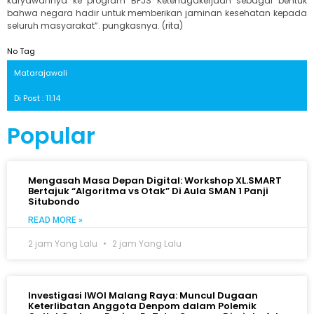
karyawannya ke program BPJS Ketenagakerjaan sebagai bentuk
bahwa negara hadir untuk memberikan jaminan kesehatan kepada
seluruh masyarakat”. pungkasnya. (rita)
No Tag
Matarajawali
Di Post : 11:14
Popular
Mengasah Masa Depan Digital: Workshop XL.SMART
Bertajuk “Algoritma vs Otak” Di Aula SMAN 1 Panji
Situbondo
READ MORE »
2 jam Yang Lalu
2 jam Yang Lalu
Investigasi IWOI Malang Raya: Muncul Dugaan
Keterlibatan Anggota Denpom dalam Polemik