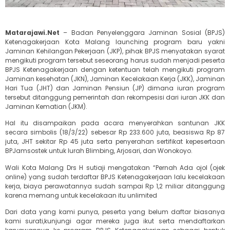
Matarajawi.Net
– Badan Penyelenggara Jaminan Sosial (BPJS)
Ketenagakerjaan Kota Malang launching program baru yakni
Jaminan Kehilangan Pekerjaan (JKP), pihak BPJS menyatakan syarat
mengikuti program tersebut seseorang harus sudah menjadi peserta
BPJS Ketenagakerjaan dengan ketentuan telah mengikuti program
Jaminan kesehatan (JKN), Jaminan Kecelakaan Kerja (JKK), Jaminan
Hari Tua (JHT) dan Jaminan Pensiun (JP) dimana iuran program
tersebut ditanggung pemerintah dan rekompesisi dari iuran JKK dan
Jaminan Kematian (JKM).
Hal itu disampaikan pada acara menyerahkan santunan JKK
secara simbolis (18/3/22) sebesar Rp 233.600 juta, beasiswa Rp 87
juta, JHT sekitar Rp 45 juta serta penyerahan sertifikat kepesertaan
BPJamsostek untuk lurah Blimbing, Arjosari, dan Wonokoyo.
Wali Kota Malang Drs H sutiaji mengatakan “Pernah Ada ojol (ojek
online) yang sudah terdaftar BPJS Ketenagakerjaan lalu kecelakaan
kerja, biaya perawatannya sudah sampai Rp 1,2 miliar ditanggung
karena memang untuk kecelakaan itu unlimited
Dari data yang kami punya, peserta yang belum daftar biasanya
kami surati,kunjungi agar mereka juga ikut serta mendaftarkan