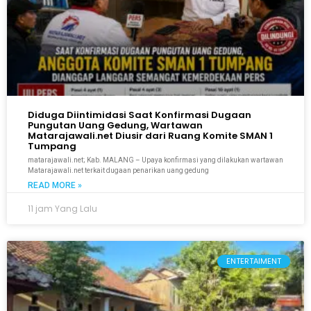
Diduga Diintimidasi Saat Konfirmasi Dugaan
Pungutan Uang Gedung, Wartawan
Matarajawali.net Diusir dari Ruang Komite SMAN 1
Tumpang
matarajawali.net; Kab. MALANG – Upaya konfirmasi yang dilakukan wartawan
Matarajawali.net terkait dugaan penarikan uang gedung
READ MORE »
11 jam Yang Lalu
ENTERTAIMENT