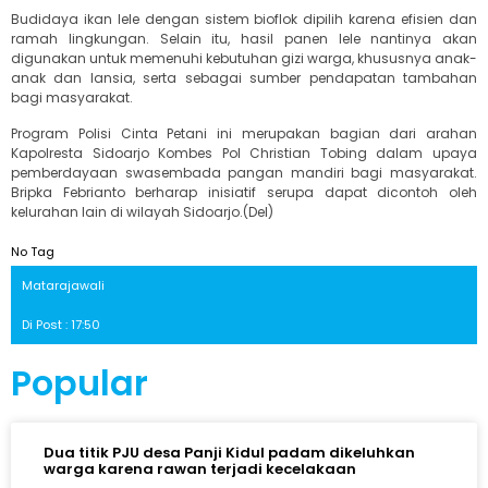
Budidaya ikan lele dengan sistem bioflok dipilih karena efisien dan
ramah lingkungan. Selain itu, hasil panen lele nantinya akan
digunakan untuk memenuhi kebutuhan gizi warga, khususnya anak-
anak dan lansia, serta sebagai sumber pendapatan tambahan
bagi masyarakat.
Program Polisi Cinta Petani ini merupakan bagian dari arahan
Kapolresta Sidoarjo Kombes Pol Christian Tobing dalam upaya
pemberdayaan swasembada pangan mandiri bagi masyarakat.
Bripka Febrianto berharap inisiatif serupa dapat dicontoh oleh
kelurahan lain di wilayah Sidoarjo.(Del)
No Tag
Matarajawali
Di Post : 17:50
Popular
Dua titik PJU desa Panji Kidul padam dikeluhkan
warga karena rawan terjadi kecelakaan