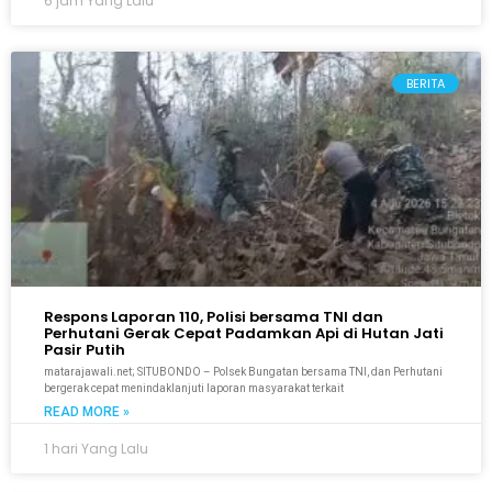
6 jam Yang Lalu
BERITA
Respons Laporan 110, Polisi bersama TNI dan
Perhutani Gerak Cepat Padamkan Api di Hutan Jati
Pasir Putih
matarajawali.net; SITUBONDO – Polsek Bungatan bersama TNI, dan Perhutani
bergerak cepat menindaklanjuti laporan masyarakat terkait
READ MORE »
1 hari Yang Lalu