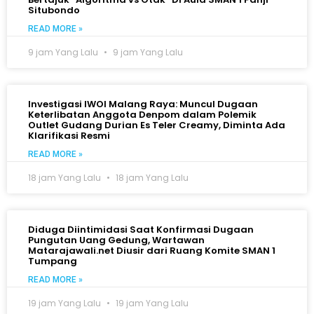
Situbondo
READ MORE »
9 jam Yang Lalu
9 jam Yang Lalu
Investigasi IWOI Malang Raya: Muncul Dugaan
Keterlibatan Anggota Denpom dalam Polemik
Outlet Gudang Durian Es Teler Creamy, Diminta Ada
Klarifikasi Resmi
READ MORE »
18 jam Yang Lalu
18 jam Yang Lalu
Diduga Diintimidasi Saat Konfirmasi Dugaan
Pungutan Uang Gedung, Wartawan
Matarajawali.net Diusir dari Ruang Komite SMAN 1
Tumpang
READ MORE »
19 jam Yang Lalu
19 jam Yang Lalu