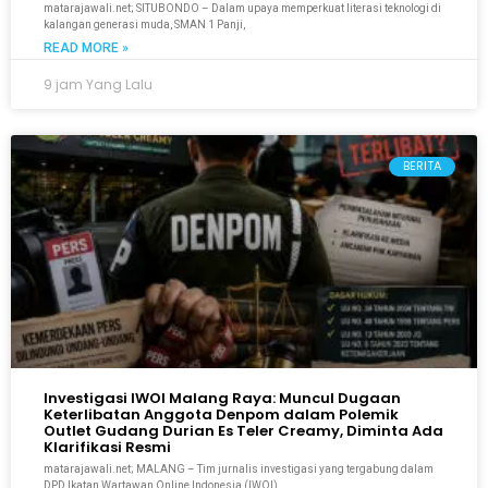
matarajawali.net; SITUBONDO – Dalam upaya memperkuat literasi teknologi di
kalangan generasi muda, SMAN 1 Panji,
READ MORE »
9 jam Yang Lalu
BERITA
Investigasi IWOI Malang Raya: Muncul Dugaan
Keterlibatan Anggota Denpom dalam Polemik
Outlet Gudang Durian Es Teler Creamy, Diminta Ada
Klarifikasi Resmi
matarajawali.net; MALANG – Tim jurnalis investigasi yang tergabung dalam
DPD Ikatan Wartawan Online Indonesia (IWOI)