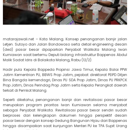
matarajawali.net – Kota Malang; Konsep penanganan banjir jalan
Letjen. Sutoyo dan Jalan Bondowoso serta detail engineering desain
(ded) pasar besar dipaparkan Penjabat Walikota Malang Iwan
Kurniawan saat bertemu Deputi bidang infrastruktur Bappenas Abdul
Malik Sadat Idris di Balaikota Malang, Rabu (12/2).
Hadir pula Kepala Bappeda Propinsi Jawa Timur, Kepala Balai PPW
Jatim Kementrian PU, BBWS Prop Jatim, pejabat direktorat PEIPD Ditjen
Bina Bangda kemendagri, Dinas PU SDA Prop Jatim, Dinas PU PRKPCK
Prop Jatim, Dinas Perindag Prop Jatim serta Kepala Perangkat daerah
terkait di Pemkot Malang.
Seperti diketahui, penanganan banjir dan revitalisasi pasar besar
merupakan program prioritas Iwan Kurniawan selama menjabat
sebagai Penjabat Walikota. Revitalisasi pasar besar sendiri sudah
berproses dari kelengkapan dokumen hingga perspektif desain
pasar besar dengan konsep Gedung Bangunan Hijau dari Bappenas
hingga disampaikan saat kunjungan Menteri PU ke TPA Supit Urang