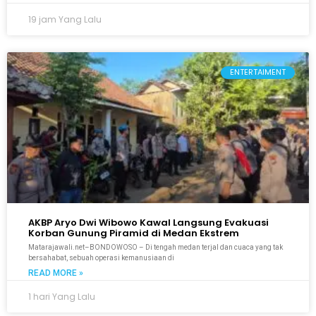
19 jam Yang Lalu
ENTERTAIMENT
AKBP Aryo Dwi Wibowo Kawal Langsung Evakuasi
Korban Gunung Piramid di Medan Ekstrem
Matarajawali.net–BONDOWOSO – Di tengah medan terjal dan cuaca yang tak
bersahabat, sebuah operasi kemanusiaan di
READ MORE »
1 hari Yang Lalu