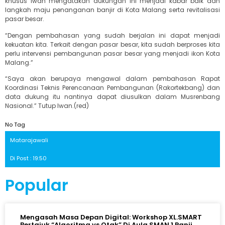
khusus Iwan mengatakan dukungan ini menjadi kabar baik dan
langkah maju penanganan banjir di Kota Malang serta revitalisasi
pasar besar.
“Dengan pembahasan yang sudah berjalan ini dapat menjadi
kekuatan kita. Terkait dengan pasar besar, kita sudah berproses kita
perlu intervensi pembangunan pasar besar yang menjadi ikon Kota
Malang.”
“Saya akan berupaya mengawal dalam pembahasan Rapat
Koordinasi Teknis Perencanaan Pembangunan (Rakortekbang) dan
data dukung itu nantinya dapat diusulkan dalam Musrenbang
Nasional.” Tutup Iwan.(red)
No Tag
Matarajawali
Di Post : 19:50
Popular
Mengasah Masa Depan Digital: Workshop XL.SMART
Bertajuk “Algoritma vs Otak” Di Aula SMAN 1 Panji