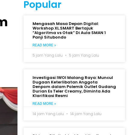
Popular
im
Mengasah Masa Depan Digital:
Workshop XL.SMART Bertajuk
“Algoritma vs Otak” Di Aula SMAN 1
Panji Situbondo
READ MORE »
5 jam Yang Lalu
5 jam Yang Lalu
Investigasi IWOI Malang Raya: Muncul
Dugaan Keterlibatan Anggota
Denpom dalam Polemik Outlet Gudang
Durian Es Teler Creamy, Diminta Ada
Klarifikasi Resmi
READ MORE »
14 jam Yang Lalu
14 jam Yang Lalu