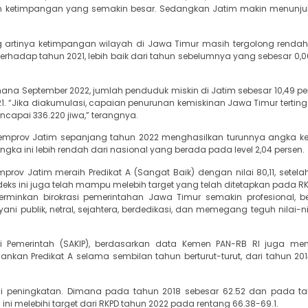
kkan ketimpangan yang semakin besar. Sedangkan Jatim makin menunjuk
g artinya ketimpangan wilayah di Jawa Timur masih tergolong rendah
adap tahun 2021, lebih baik dari tahun sebelumnya yang sebesar 0,00
mana September 2022, jumlah penduduk miskin di Jatim sebesar 10,49 pe
1. “Jika diakumulasi, capaian penurunan kemiskinan Jawa Timur terting
capai 336.220 jiwa,” terangnya.
emprov Jatim sepanjang tahun 2022 menghasilkan turunnya angka k
 Angka ini lebih rendah dari nasional yang berada pada level 2,04 persen.
prov Jatim meraih Predikat A (Sangat Baik) dengan nilai 80,11, setela
ndeks ini juga telah mampu melebih target yang telah ditetapkan pada 
cerminkan birokrasi pemerintahan Jawa Timur semakin profesional, ber
yani publik, netral, sejahtera, berdedikasi, dan memegang teguh nilai-n
nsi Pemerintah (SAKIP), berdasarkan data Kemen PAN-RB RI juga me
an Predikat A selama sembilan tahun berturut-turut, dari tahun 20
ami peningkatan. Dimana pada tahun 2018 sebesar 62.52 dan pada t
 ini melebihi target dari RKPD tahun 2022 pada rentang 66.38-69.1.