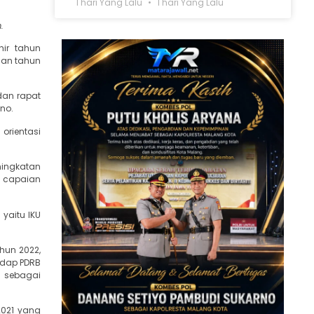
1 hari Yang Lalu
1 hari Yang Lalu
.
hir tahun
ian tahun
dan rapat
no.
orientasi
ningkatan
3 capaian
 yaitu IKU
hun 2022,
hadap PDRB
i sebagai
 2021 yang