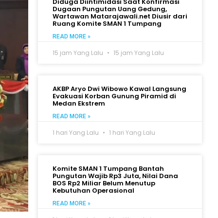
Diduga Diintimidasi Saat Konfirmasi
Dugaan Pungutan Uang Gedung,
Wartawan Matarajawali.net Diusir dari
Ruang Komite SMAN 1 Tumpang
READ MORE »
15 jam Yang Lalu
15 jam Yang Lalu
AKBP Aryo Dwi Wibowo Kawal Langsung
Evakuasi Korban Gunung Piramid di
Medan Ekstrem
READ MORE »
1 hari Yang Lalu
1 hari Yang Lalu
Komite SMAN 1 Tumpang Bantah
Pungutan Wajib Rp3 Juta, Nilai Dana
BOS Rp2 Miliar Belum Menutup
Kebutuhan Operasional
READ MORE »