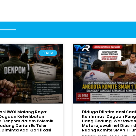
BERITA
gasi IWOI Malang Raya:
Diduga Diintimidasi Saa
Dugaan Keterlibatan
Konfirmasi Dugaan Pun
a Denpom dalam Polemik
Uang Gedung, Wartawa
Gudang Durian Es Teler
Matarajawali.net Diusir d
 Diminta Ada Klarifikasi
Ruang Komite SMAN 1 T