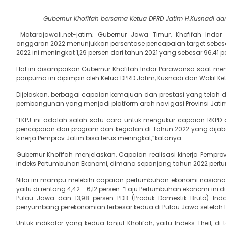
Gubernur Khofifah bersama Ketua DPRD Jatim H.Kusnadi da
Matarajawali.net-jatim; Gubernur Jawa Timur, Khofifah Ind
anggaran 2022 menunjukkan persentase pencapaian target sebesar
2022 ini meningkat 1,29 persen dari tahun 2021 yang sebesar 96,41 p
Hal ini disampaikan Gubernur Khofifah Indar Parawansa saat mem
paripurna ini dipimpin oleh Ketua DPRD Jatim, Kusnadi dan Wakil K
Dijelaskan, berbagai capaian kemajuan dan prestasi yang telah 
pembangunan yang menjadi platform arah navigasi Provinsi Jati
“LKPJ ini adalah salah satu cara untuk mengukur capaian RKP
pencapaian dari program dan kegiatan di Tahun 2022 yang dijabar
kinerja Pemprov Jatim bisa terus meningkat,”katanya.
Gubernur Khofifah menjelaskan, Capaian realisasi kinerja Pemprov
indeks Pertumbuhan Ekonomi, dimana sepanjang tahun 2022 pert
Nilai ini mampu melebihi capaian pertumbuhan ekonomi nasional
yaitu di rentang 4,42 – 6,12 persen. “Laju Pertumbuhan ekonomi ini
Pulau Jawa dan 13,98 persen PDB (Produk Domestik Bruto) Indo
penyumbang perekonomian terbesar kedua di Pulau Jawa setelah DK
Untuk indikator yang kedua lanjut Khofifah, yaitu Indeks Theil, di