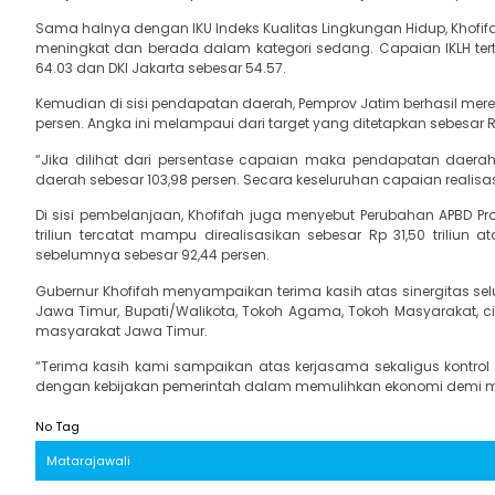
Sama halnya dengan IKU Indeks Kualitas Lingkungan Hidup, Khofi
meningkat dan berada dalam kategori sedang. Capaian IKLH tert
64.03 dan DKI Jakarta sebesar 54.57.
Kemudian di sisi pendapatan daerah, Pemprov Jatim berhasil merea
persen. Angka ini melampaui dari target yang ditetapkan sebesar Rp 
“Jika dilihat dari persentase capaian maka pendapatan daera
daerah sebesar 103,98 persen. Secara keseluruhan capaian realis
Di sisi pembelanjaan, Khofifah juga menyebut Perubahan APBD Pr
triliun tercatat mampu direalisasikan sebesar Rp 31,50 triliun
sebelumnya sebesar 92,44 persen.
Gubernur Khofifah menyampaikan terima kasih atas sinergitas se
Jawa Timur, Bupati/Walikota, Tokoh Agama, Tokoh Masyarakat, ci
masyarakat Jawa Timur.
“Terima kasih kami sampaikan atas kerjasama sekaligus kont
dengan kebijakan pemerintah dalam memulihkan ekonomi demi me
No Tag
Matarajawali