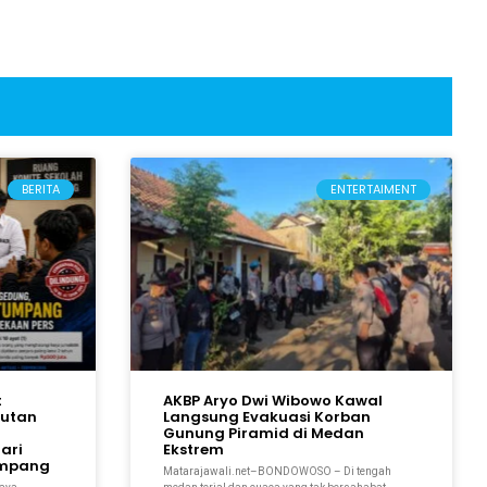
BERITA
ENTERTAIMENT
t
AKBP Aryo Dwi Wibowo Kawal
gutan
Langsung Evakuasi Korban
n
Gunung Piramid di Medan
ari
Ekstrem
umpang
Matarajawali.net–BONDOWOSO – Di tengah