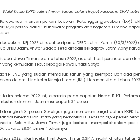
n Wakil Ketua DPRD Jatim Anwar Sadad dalam Rapat Paripurna DPRD Jatim
ar Parawansa menyampaikan Laporan Pertanggungjawaban (LKPj) ak
 97,70 persen dari 2.912 indikator program dan kegiatan. Dimana capa
ersen.
bacakan LKPj 2022 di rapat paripurna DPRD Jatim, Kamis (30/3/2022) 
etua DPRD Jatim, Anwar Sadad serta dihadiri sekdaprov Jatim, Adhy Karyo
dicapai Jawa Timur selama tahun 2022, adalah hasil perencanaan dan 
m yang kemudian sebut sebagai Nawa Bhakti Satya.
D dari RPJMD yang sudah memasuki tahun yang keempat. Dan ada pe
kan dalam 11 Indikator Kinerja Utama (IKU). Harapan kita di tahun 202
 Jatim selama 2022 ini, tercermin pada capaian kinerja 11 IKU. Pertama
umbuhan ekonomi Jatim mencapai 5,34 persen.
 di angka 5,31 persen. Sekaligus juga memenuhi target dalam RKPD Ta
 ditandai keberhasilan Jatim yang berkontribusi sebesar 24,99 persen ter
nesia. Selain itu, Jawa Timur juga berhasil mempertahankan posis
I Jakarta 29,64 persen,” tukasnya.
 tahun 2022, nilai Indeks Theil Jawa Timur 0,3147, sedikit di atas tahun