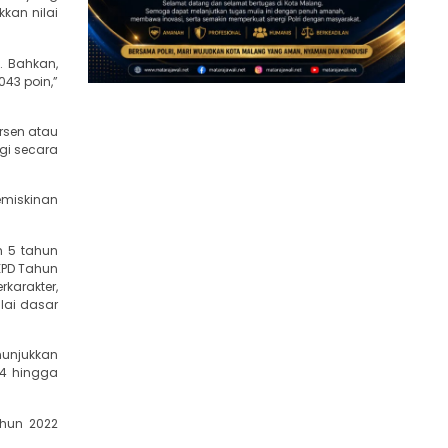
kan nilai
. Bahkan,
43 poin,”
rsen atau
gi secara
emiskinan
h 5 tahun
RKPD Tahun
karakter,
ilai dasar
nunjukkan
14 hingga
ahun 2022