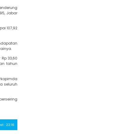
cenderung
95, Jabar
ai 107,92
endapatan
rainya.
 Rp 33,60
ian tahun
orkopimda
a seluruh
erseiring
st : 22:16