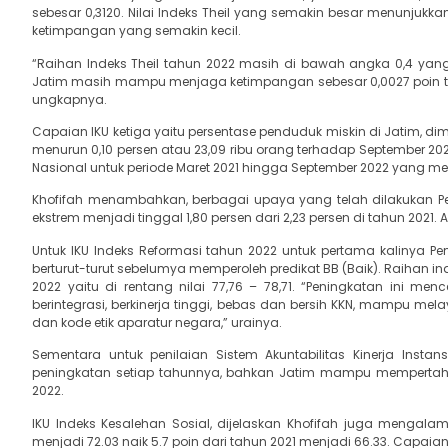
sebesar 0,3120. Nilai Indeks Theil yang semakin besar menunju
ketimpangan yang semakin kecil.
“Raihan Indeks Theil tahun 2022 masih di bawah angka 0,4 yan
Jatim masih mampu menjaga ketimpangan sebesar 0,0027 poin terh
ungkapnya.
Capaian IKU ketiga yaitu persentase penduduk miskin di Jatim, di
menurun 0,10 persen atau 23,09 ribu orang terhadap September 202
Nasional untuk periode Maret 2021 hingga September 2022 yang men
Khofifah menambahkan, berbagai upaya yang telah dilakukan P
ekstrem menjadi tinggal 1,80 persen dari 2,23 persen di tahun 2021.
Untuk IKU Indeks Reformasi tahun 2022 untuk pertama kalinya Pem
berturut-turut sebelumya memperoleh predikat BB (Baik). Raihan i
2022 yaitu di rentang nilai 77,76 – 78,71. “Peningkatan ini men
berintegrasi, berkinerja tinggi, bebas dan bersih KKN, mampu mela
dan kode etik aparatur negara,” urainya.
Sementara untuk penilaian Sistem Akuntabilitas Kinerja Insta
peningkatan setiap tahunnya, bahkan Jatim mampu mempertahank
2022.
IKU Indeks Kesalehan Sosial, dijelaskan Khofifah juga mengal
menjadi 72.03 naik 5.7 poin dari tahun 2021 menjadi 66.33. Capaian