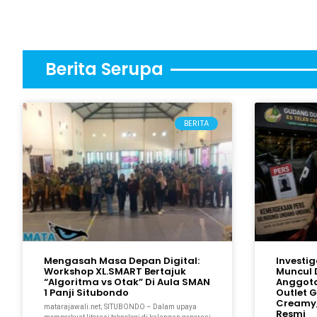
Berita Serupa
BERITA
Mengasah Masa Depan Digital:
Investi
Workshop XL.SMART Bertajuk
Muncul 
“Algoritma vs Otak” Di Aula SMAN
Anggot
1 Panji Situbondo
Outlet 
Creamy,
matarajawali.net; SITUBONDO – Dalam upaya
Resmi