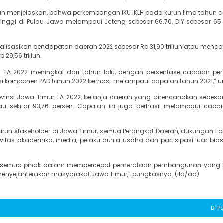
fah menjelaskan, bahwa perkembangan IKU IKLH pada kurun lima tahun 
inggi di Pulau Jawa melampaui Jateng sebesar 66.70, DIY sebesar 65.
lisasikan pendapatan daerah 2022 sebesar Rp 31,90 triliun atau mencap
29,56 triliun.
h TA 2022 meningkat dari tahun lalu, dengan persentase capaian p
asi komponen PAD tahun 2022 berhasil melampaui capaian tahun 2021,” u
ovinsi Jawa Timur TA 2022, belanja daerah yang direncanakan sebesar
 atau sekitar 93,76 persen. Capaian ini juga berhasil melampaui capa
luruh stakeholder di Jawa Timur, semua Perangkat Daerah, dukungan F
vitas akademika, media, pelaku dunia usaha dan partisipasi luar bias
rol semua pihak dalam mempercepat pemerataan pembangunan yang b
nyejahterakan masyarakat Jawa Timur,” pungkasnya..(ila/ad)
Di Po