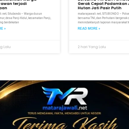
rawan terjadi
Gerak Cepat Padamkan A
kaan
Hutan Jati Pasir Putih
i.net; Situbondo – Warga dusun
matarajawali.net; SITUBONDO – Pols
r, desa Panji Kidul, kecamatan Panji,
bersama TNI, dan Perhutani bergerak 
ang berdekatan
menindaklanjuti laporan masyarakat t
E »
READ MORE »
ng Lalu
2 hari Yang Lalu