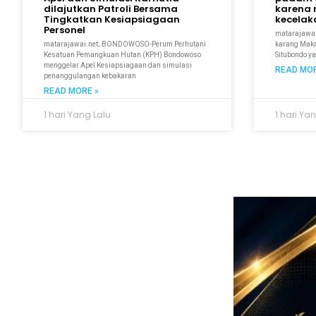
dilajutkan Patroli Bersama
karena 
Tingkatkan Kesiapsiagaan
kecela
Personel
matarajawal
matarajawai.net; BONDOWOSO-Perum Perhutani
karang Makmu
Kesatuan Pemangkuan Hutan (KPH) Bondowoso
Situbondo y
menggelar Apel Kesiapsiagaan dan simulasi
READ MOR
penanggulangan kebakaran
READ MORE »
1 hari Yang Lalu
1 hari Ya