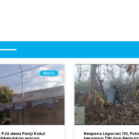
BERITA
k PJU desa Panji Kidul
Respons Laporan 110, Polis
dikeluhkan warga
bersama TNI dan Perhut