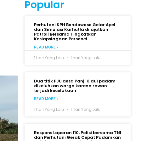
Popular
Perhutani KPH Bondowoso Gelar Apel
dan Simulasi Karhutla dilajutkan
Patroli Bersama Tingkatkan
Kesiapsiagaan Personel
READ MORE »
1 hari Yang Lalu
1 hari Yang Lalu
Dua titik PJU desa Panji Kidul padam
dikeluhkan warga karena rawan
terjadi kecelakaan
READ MORE »
1 hari Yang Lalu
1 hari Yang Lalu
Respons Laporan 110, Polisi bersama TNI
dan Perhutani Gerak Cepat Padamkan