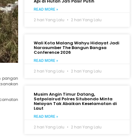
Api di Hutan Jati Pasir Putih
READ MORE »
2 hari Yang Lalu
2 hari Yang Lalu
Wali Kota Malang Wahyu Hidayat Jadi
Narasumber The Bangun Bangsa
Conference 2026
READ MORE »
2 hari Yang Lalu
2 hari Yang Lalu
an pangan
ksanakan
Musim Angin Timur Datang,
Satpolairud Polres Situbondo Minta
Kecamatan
Nelayan Tak Abaikan Keselamatan di
Laut
READ MORE »
2 hari Yang Lalu
2 hari Yang Lalu