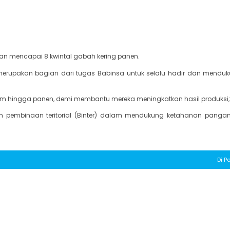
akan mencapai 8 kwintal gabah kering panen.
rupakan bagian dari tugas Babinsa untuk selalu hadir dan mendu
am hingga panen, demi membantu mereka meningkatkan hasil produksi,”
am pembinaan teritorial (Binter) dalam mendukung ketahanan panga
Di Po