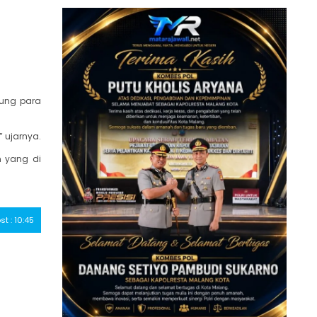
kung para
 ujarnya.
n yang di
st : 10:45