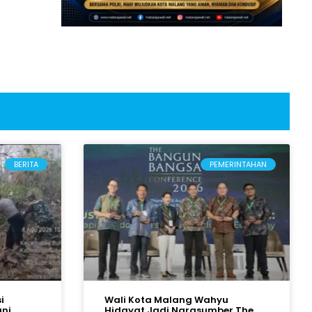
BERITA
PEMERINTAHAN
i
Wali Kota Malang Wahyu
ani
Hidayat Jadi Narasumber The