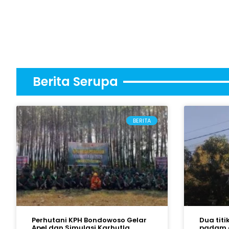
Berita Serupa
BERITA
Perhutani KPH Bondowoso Gelar
Dua titi
Apel dan Simulasi Karhutla
padam 