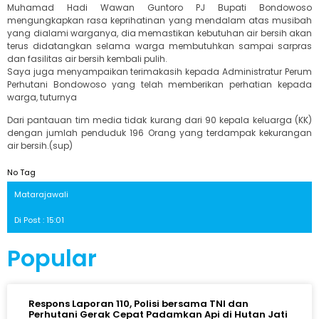
Muhamad Hadi Wawan Guntoro PJ Bupati Bondowoso
mengungkapkan rasa keprihatinan yang mendalam atas musibah
yang dialami warganya, dia memastikan kebutuhan air bersih akan
terus didatangkan selama warga membutuhkan sampai sarpras
dan fasilitas air bersih kembali pulih.
Saya juga menyampaikan terimakasih kepada Administratur Perum
Perhutani Bondowoso yang telah memberikan perhatian kepada
warga, tuturnya
Dari pantauan tim media tidak kurang dari 90 kepala keluarga (KK)
dengan jumlah penduduk 196 Orang yang terdampak kekurangan
air bersih.(sup)
No Tag
Matarajawali
Di Post : 15:01
Popular
Respons Laporan 110, Polisi bersama TNI dan
Perhutani Gerak Cepat Padamkan Api di Hutan Jati