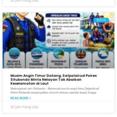
20 jam Yang Lalu
BERITA
Musim Angin Timur Datang, Satpolairud Polres
Situbondo Minta Nelayan Tak Abaikan
Keselamatan di Laut
Matarajawali.net–Situbondo – Memasuki musim angin timur, Satpolairud
Polres Situbondo mengingatkan seluruh nelayan, operator kapal, hingga
READ MORE »
20 jam Yang Lalu