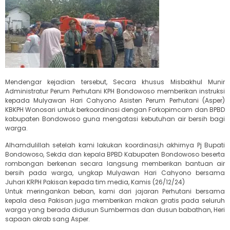
Mendengar kejadian tersebut, Secara khusus Misbakhul Munir
Administratur Perum Perhutani KPH Bondowoso memberikan instruksi
kepada Mulyawan Hari Cahyono Asisten Perum Perhutani (Asper)
KBKPH Wonosari untuk berkoordinasi dengan Forkopimcam dan BPBD
kabupaten Bondowoso guna mengatasi kebutuhan air bersih bagi
warga.
Alhamdulillah setelah kami lakukan koordinasi,h akhirnya Pj Bupati
Bondowoso, Sekda dan kepala BPBD Kabupaten Bondowoso beserta
rombongan berkenan secara langsung memberikan bantuan air
bersih pada warga, ungkap Mulyawan Hari Cahyono bersama
Juhari KRPH Pakisan kepada tim media, Kamis (26/12/24)
Untuk meringankan beban, kami dari jajaran Perhutani bersama
kepala desa Pakisan juga memberikan makan gratis pada seluruh
warga yang berada didusun Sumbermas dan dusun babathan, Heri
sapaan akrab sang Asper.