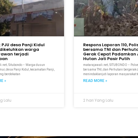
k PJU desa Panji Kidul
Respons Laporan 110, Polis
dikeluhkan warga
bersama TNI dan Perhut
rawan terjadi
Gerak Cepat Padamkan A
kaan
Hutan Jati Pasir Putih
i.net; Situbondo – Warga dusun
matarajawali.net; SITUBONDO – Pols
r, desa Panji Kidul, kecamatan Panji,
bersama TNI, dan Perhutani bergerak 
ang berdekatan
menindaklanjuti laporan masyarakat t
E »
READ MORE »
ng Lalu
2 hari Yang Lalu