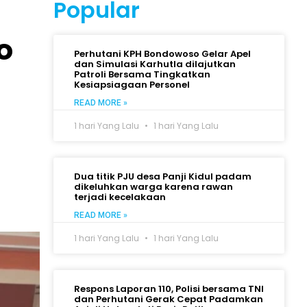
Popular
o
Perhutani KPH Bondowoso Gelar Apel
dan Simulasi Karhutla dilajutkan
Patroli Bersama Tingkatkan
Kesiapsiagaan Personel
READ MORE »
1 hari Yang Lalu
1 hari Yang Lalu
Dua titik PJU desa Panji Kidul padam
dikeluhkan warga karena rawan
terjadi kecelakaan
READ MORE »
1 hari Yang Lalu
1 hari Yang Lalu
Respons Laporan 110, Polisi bersama TNI
dan Perhutani Gerak Cepat Padamkan