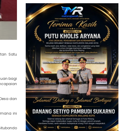
atan Satu
juan bagi
encapaian
 Desa dan
 mana ini
Situbondo