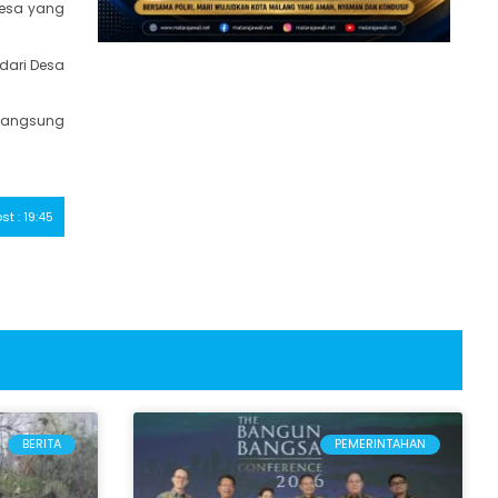
desa yang
dari Desa
 langsung
ost : 19:45
BERITA
PEMERINTAHAN