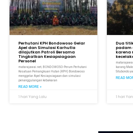
Perhutani KPH Bondowoso Gelar
Dua titi
Apel dan Simulasi Karhutla
padam 
dilajutkan Patroli Bersama
karena 
Tingkatkan Kesiapsiagaan
kecela
Personel
matarajawal
matarajawai.net; BONDOWOSO-Perum Perhutani
karang Makmu
Kesatuan Pemangkuan Hutan (KPH) Bondowoso
Situbondo y
menggelar Apel Kesiapsiagaan dan simulasi
READ MOR
penanggulangan kebakaran
READ MORE »
1 hari Yang Lalu
1 hari Ya