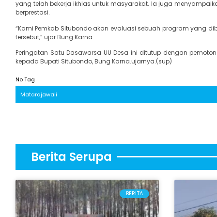
yang telah bekerja ikhlas untuk masyarakat. Ia juga menyamp
berprestasi.
“Kami Pemkab Situbondo akan evaluasi sebuah program yang diberi
tersebut,” ujar Bung Karna.
Peringatan Satu Dasawarsa UU Desa ini ditutup dengan pemotong
kepada Bupati Situbondo, Bung Karna.ujarnya.(sup)
No Tag
Matarajawali
Berita Serupa
BERITA