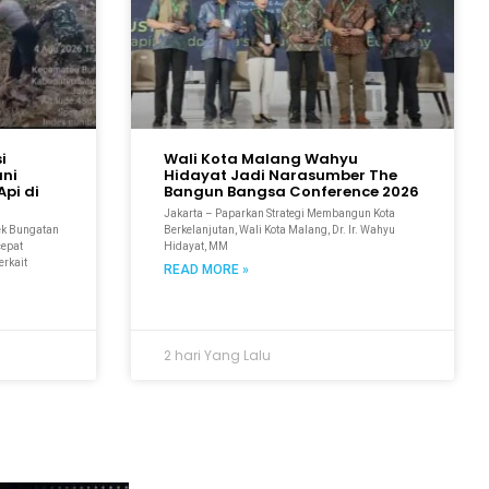
i
Wali Kota Malang Wahyu
ani
Hidayat Jadi Narasumber The
pi di
Bangun Bangsa Conference 2026
Jakarta – Paparkan Strategi Membangun Kota
ek Bungatan
Berkelanjutan, Wali Kota Malang, Dr. Ir. Wahyu
cepat
Hidayat, MM
erkait
READ MORE »
2 hari Yang Lalu