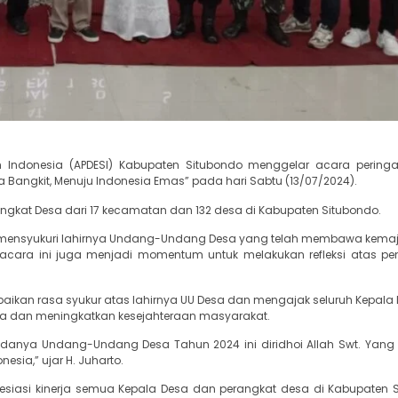
uh Indonesia (APDESI) Kabupaten Situbondo menggelar acara pering
ngkit, Menuju Indonesia Emas” pada hari Sabtu (13/07/2024).
angkat Desa dari 17 kecamatan dan 132 desa di Kabupaten Situbondo.
 mensyukuri lahirnya Undang-Undang Desa yang telah membawa kema
 acara ini juga menjadi momentum untuk melakukan refleksi atas p
aikan rasa syukur atas lahirnya UU Desa dan mengajak seluruh Kepala
a dan meningkatkan kesejahteraan masyarakat.
nya Undang-Undang Desa Tahun 2024 ini diridhoi Allah Swt. Yang
sia,” ujar H. Juharto.
siasi kinerja semua Kepala Desa dan perangkat desa di Kabupaten 