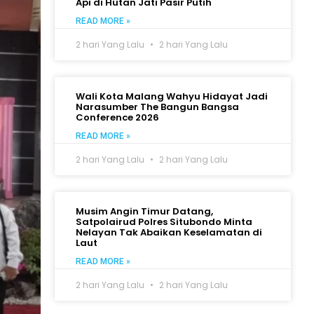
Api di Hutan Jati Pasir Putih
READ MORE »
2 hari Yang Lalu
2 hari Yang Lalu
Wali Kota Malang Wahyu Hidayat Jadi
Narasumber The Bangun Bangsa
Conference 2026
READ MORE »
2 hari Yang Lalu
2 hari Yang Lalu
Musim Angin Timur Datang,
Satpolairud Polres Situbondo Minta
Nelayan Tak Abaikan Keselamatan di
Laut
READ MORE »
2 hari Yang Lalu
2 hari Yang Lalu