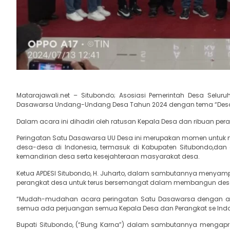
Matarajawali.net – Situbondo; Asosiasi Pemerintah Desa Selur
Dasawarsa Undang-Undang Desa Tahun 2024 dengan tema “Desa Ba
Dalam acara ini dihadiri oleh ratusan Kepala Desa dan ribuan per
Peringatan Satu Dasawarsa UU Desa ini merupakan momen untuk
desa-desa di Indonesia, termasuk di Kabupaten Situbondo,dan
kemandirian desa serta kesejahteraan masyarakat desa.
Ketua APDESI Situbondo, H. Juharto, dalam sambutannya menyamp
perangkat desa untuk terus bersemangat dalam membangun des
“Mudah-mudahan acara peringatan Satu Dasawarsa dengan ada
semua ada perjuangan semua Kepala Desa dan Perangkat se Indone
Bupati Situbondo, (“Bung Karna”) dalam sambutannya mengapre