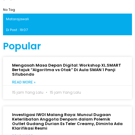
No Tag
Matarajawali
Di Post : 19:07
Popular
Mengasah Masa Depan Digital: Workshop XL.SMART
Bertajuk “Algoritma vs Otak” Di Aula SMAN 1 Panji
Situbondo
READ MORE »
15 jam Yang Lalu
15 jam Yang Lalu
Investigasi IWOI Malang Raya: Muncul Dugaan
Keterlibatan Anggota Denpom dalam Polemik
Outlet Gudang Durian Es Teler Creamy, Diminta Ada
Klarifikasi Resmi