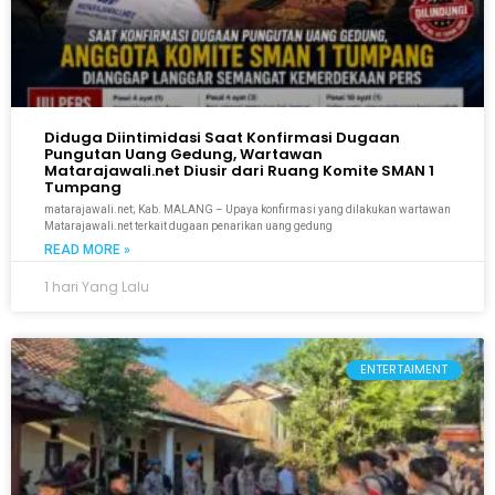
Diduga Diintimidasi Saat Konfirmasi Dugaan
Pungutan Uang Gedung, Wartawan
Matarajawali.net Diusir dari Ruang Komite SMAN 1
Tumpang
matarajawali.net; Kab. MALANG – Upaya konfirmasi yang dilakukan wartawan
Matarajawali.net terkait dugaan penarikan uang gedung
READ MORE »
1 hari Yang Lalu
ENTERTAIMENT