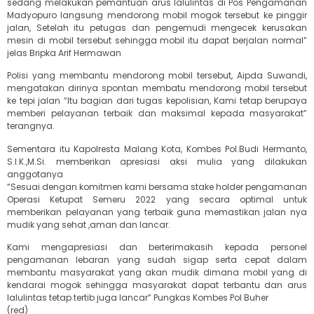
sedang melakukan pemantuan arus lalulintas di Pos Pengamanan
Madyopuro langsung mendorong mobil mogok tersebut ke pinggir
jalan, Setelah itu petugas dan pengemudi mengecek kerusakan
mesin di mobil tersebut sehingga mobil itu dapat berjalan normal”
jelas Bripka Arif Hermawan
Polisi yang membantu mendorong mobil tersebut, Aipda Suwandi,
mengatakan dirinya spontan membatu mendorong mobil tersebut
ke tepi jalan “Itu bagian dari tugas kepolisian, Kami tetap berupaya
memberi pelayanan terbaik dan maksimal kepada masyarakat”
terangnya.
Sementara itu Kapolresta Malang Kota, Kombes Pol.Budi Hermanto,
S.I.K.,M.Si. memberikan apresiasi aksi mulia yang dilakukan
anggotanya
“Sesuai dengan komitmen kami bersama stake holder pengamanan
Operasi Ketupat Semeru 2022 yang secara optimal untuk
memberikan pelayanan yang terbaik guna memastikan jalan nya
mudik yang sehat ,aman dan lancar.
Kami mengapresiasi dan berterimakasih kepada personel
pengamanan lebaran yang sudah sigap serta cepat dalam
membantu masyarakat yang akan mudik dimana mobil yang di
kendarai mogok sehingga masyarakat dapat terbantu dan arus
lalulintas tetap tertib juga lancar” Pungkas Kombes Pol Buher
(red)