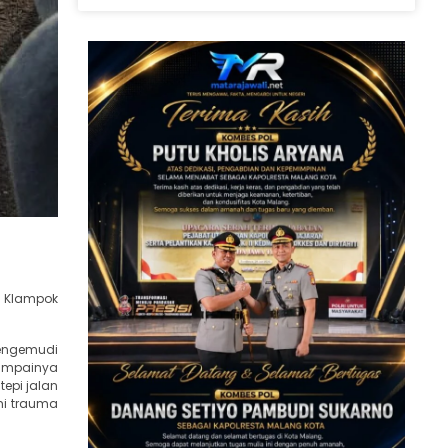
a Klampok
Pengemudi
sampainya
tepi jalan
mi trauma