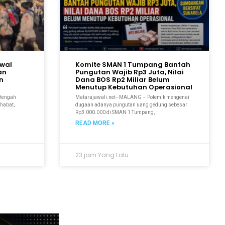
awal
Komite SMAN 1 Tumpang Bantah
an
Pungutan Wajib Rp3 Juta, Nilai
n
Dana BOS Rp2 Miliar Belum
Menutup Kebutuhan Operasional
tengah
Matarajawali.net–MALANG – Polemik mengenai
ahabat,
dugaan adanya pungutan uang gedung sebesar
Rp3.000.000 di SMAN 1 Tumpang,
READ MORE »
23 jam Yang Lalu