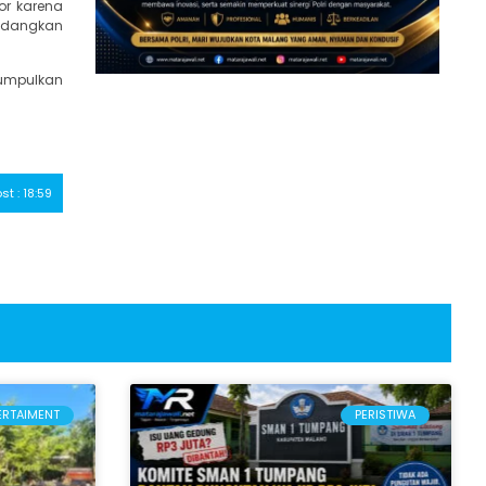
or karena
sedangkan
umpulkan
ost : 18:59
ERTAIMENT
PERISTIWA