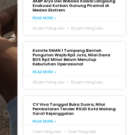
AKBP Aryo Dwi Wibowo Kawal Langsung
Evakuasi Korban Gunung Piramid di
Medan Ekstrem
READ MORE »
22 jam Yang Lalu
22 jam Yang Lalu
Komite SMAN 1 Tumpang Bantah
Pungutan Wajib Rp3 Juta, Nilai Dana
BOS Rp2 Miliar Belum Menutup
Kebutuhan Operasional
READ MORE »
23 jam Yang Lalu
23 jam Yang Lalu
CV Viva Tunggal Buka Suara, Nilai
Pembatalan Tender RSUD Kota Malang
Sarat Kejanggalan
READ MORE »
1 hari Yang Lalu
1 hari Yang Lalu