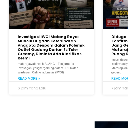
Investigasi IWOI Malang Raya:
Diduga 
Muncul Dugaan Keterlibatan
Konfirm
Anggota Denpom dalam Polemik
Uang G
Outlet Gudang Durian Es Teler
Mataraja
Creamy, Diminta Ada Klarifikasi
Ruang 
Resmi
matarajawal
matarajawali.net; MALANG – Tim jurnalis
konfirmasi 
investigasi yang tergabung dalam DPD Ikatan
Matarajawal
Wartawan Online Indonesia (IWOI)
gedung
READ MORE »
READ MOR
6 jam Yang Lalu
7 jam Ya