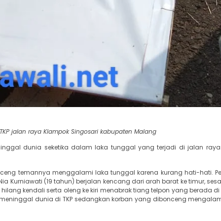
 TKP jalan raya Klampok Singosari kabupaten Malang
inggal dunia seketika dalam laka tunggal yang terjadi di jalan ray
ceng temannya menggalami laka tunggal karena kurang hati-hati. 
 Kurniawati (19 tahun) berjalan kencang dari arah barat ke timur, se
lang kendali serta oleng ke kiri menabrak tiang telpon yang berada di 
an meninggal dunia di TKP sedangkan korban yang dibonceng mengala