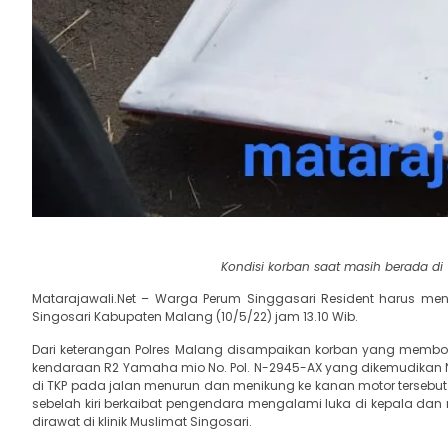
Kondisi korban saat masih berada di
Matarajawali.Net – Warga Perum Singgasari Resident harus men
Singosari Kabupaten Malang (10/5/22) jam 13.10 Wib.
Dari keterangan Polres Malang disampaikan korban yang membo
kendaraan R2 Yamaha mio No. Pol. N-2945-AX yang dikemudikan Nia
di TKP pada jalan menurun dan menikung ke kanan motor tersebut hi
sebelah kiri berkaibat pengendara mengalami luka di kepala d
dirawat di klinik Muslimat Singosari.