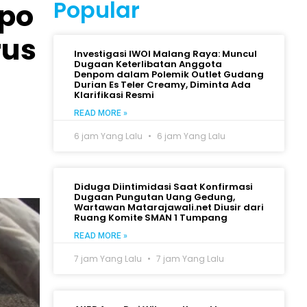
Popular
mpo
rus
Investigasi IWOI Malang Raya: Muncul
Dugaan Keterlibatan Anggota
Denpom dalam Polemik Outlet Gudang
Durian Es Teler Creamy, Diminta Ada
Klarifikasi Resmi
READ MORE »
6 jam Yang Lalu
6 jam Yang Lalu
Diduga Diintimidasi Saat Konfirmasi
Dugaan Pungutan Uang Gedung,
Wartawan Matarajawali.net Diusir dari
Ruang Komite SMAN 1 Tumpang
READ MORE »
7 jam Yang Lalu
7 jam Yang Lalu