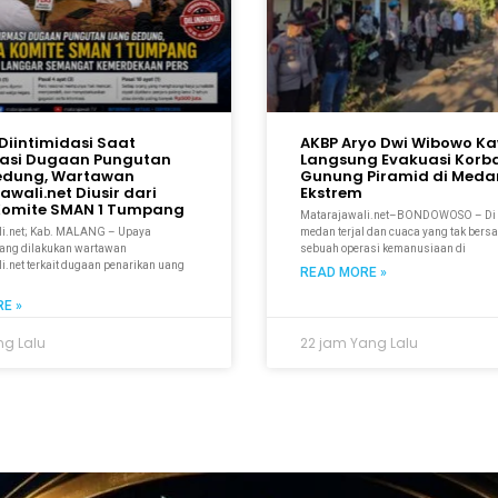
Diintimidasi Saat
AKBP Aryo Dwi Wibowo K
asi Dugaan Pungutan
Langsung Evakuasi Korb
edung, Wartawan
Gunung Piramid di Meda
wali.net Diusir dari
Ekstrem
Komite SMAN 1 Tumpang
Matarajawali.net–BONDOWOSO – Di 
i.net; Kab. MALANG – Upaya
medan terjal dan cuaca yang tak bers
yang dilakukan wartawan
sebuah operasi kemanusiaan di
i.net terkait dugaan penarikan uang
READ MORE »
E »
ng Lalu
22 jam Yang Lalu