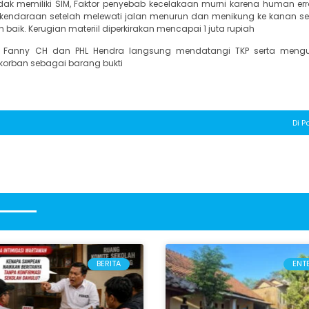
dak memiliki SIM, Faktor penyebab kecelakaan murni karena human err
kendaraan setelah melewati jalan menurun dan menikung ke kanan 
 baik. Kerugian materiil diperkirakan mencapai 1 juta rupiah
PDA Fanny CH dan PHL Hendra langsung mendatangi TKP serta meng
orban sebagai barang bukti
Di P
BERITA
ENT