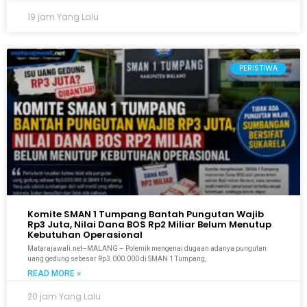
19 jam Yang Lalu
PERISTIWA
Komite SMAN 1 Tumpang Bantah Pungutan Wajib
Rp3 Juta, Nilai Dana BOS Rp2 Miliar Belum Menutup
Kebutuhan Operasional
Matarajawali.net–MALANG – Polemik mengenai dugaan adanya pungutan
uang gedung sebesar Rp3.000.000 di SMAN 1 Tumpang,
READ MORE »
20 jam Yang Lalu