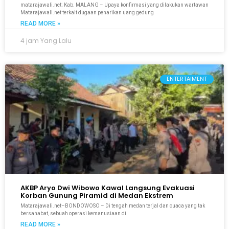
matarajawali.net; Kab. MALANG – Upaya konfirmasi yang dilakukan wartawan
Matarajawali.net terkait dugaan penarikan uang gedung
READ MORE »
4 jam Yang Lalu
ENTERTAIMENT
AKBP Aryo Dwi Wibowo Kawal Langsung Evakuasi
Korban Gunung Piramid di Medan Ekstrem
Matarajawali.net–BONDOWOSO – Di tengah medan terjal dan cuaca yang tak
bersahabat, sebuah operasi kemanusiaan di
READ MORE »