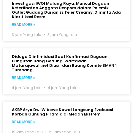
Investigasi IWOI Malang Raya: Muncul Dugaan
Keterlibatan Anggota Denpom dalam Polemik
Outlet Gudang Durian Es Teler Creamy, Diminta Ada
Klarifikasi Resmi
READ MORE »
3 jam Yang Lalu
3 jam Yang Lalu
Diduga Diintimidasi Saat Konfirmasi Dugaan
Pungutan Uang Gedung, Wartawan
Matarajawali.net Diusir dari Ruang Komite SMAN 1
Tumpang
READ MORE »
4 jam Yang Lalu
4 jam Yang Lalu
AKBP Aryo Dwi Wibowo Kawal Langsung Evakuasi
Korban Gunung Piramid di Medan Ekstrem
READ MORE »
19 jam Yang Lalu
19 jam Yang Lalu