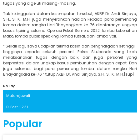
tugas yang digeluti masing-masing.
Tak ketinggalan dalam kesempatan tersebut, AKBP Dr. Andi Sinjaya,
S.H., S.I.K., M.H. juga menyerahkan hadiah kepada para pemenang
lomba dalam rangka Hari Bhayangkara ke-76 diantaranya ungkap
kasus tipiring selama Operasi Pekat Semeru 2022, lomba kebersihan
Mako, lomba publik speaking, lomba futsal, dan lomba voli.
“ Sekali lagi, saya ucapkan terima kasih dan penghargaan setinggi-
tingginya kepada seluruh personil Polres Situbondo yang telah
melaksanakan tugas dengan baik, dan juga personel yang
berprestasi dalam ungkap kasus pembunuhan dengan cepat. Dan
juga selamat bagi para pemenang lomba dalam rangka Hari
Bhayangkara ke-76 “ tutup AKBP Dr. Andi Sinjaya, S.H., S.I.K., M.H.{sup}
No Tag
Matarajawali
Di Post : 12:31
Popular