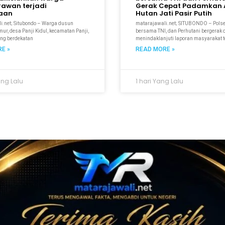
rawan terjadi
Gerak Cepat Padamkan A
kaan
Hutan Jati Pasir Putih
i.net; Situbondo – Warga dusun
matarajawali.net; SITUBONDO – Pols
r, desa Panji Kidul, kecamatan Panji,
bersama TNI, dan Perhutani bergerak 
ang berdekatan
menindaklanjuti laporan masyarakat t
E »
READ MORE »
ang Lalu
1 hari Yang Lalu