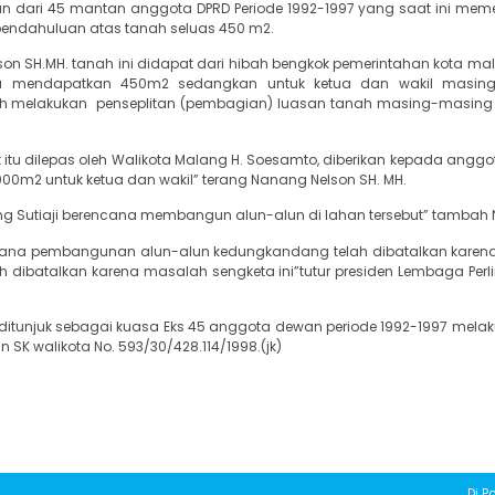
n dari 45 mantan anggota DPRD Periode 1992-1997 yang saat ini me
pendahuluan atas tanah seluas 450 m2.
on SH.MH. tanah ini didapat dari hibah bengkok pemerintahan kota ma
ota mendapatkan 450m2 sedangkan untuk ketua dan wakil masin
ah melakukan penseplitan (pembagian) luasan tanah masing-masin
itu dilepas oleh Walikota Malang H. Soesamto, diberikan kepada angg
m2 untuk ketua dan wakil” terang Nanang Nelson SH. MH.
ng Sutiaji berencana membangun alun-alun di lahan tersebut” tamba
ncana pembangunan alun-alun kedungkandang telah dibatalkan kare
h dibatalkan karena masalah sengketa ini”tutur presiden Lembaga Per
itunjuk sebagai kuasa Eks 45 anggota dewan periode 1992-1997 melak
SK walikota No. 593/30/428.114/1998.(jk)
Di Po