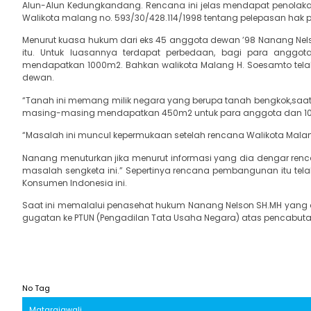
Alun-Alun Kedungkandang. Rencana ini jelas mendapat penolaka
Walikota malang no. 593/30/428.114/1998 tentang pelepasan hak 
Menurut kuasa hukum dari eks 45 anggota dewan ’98 Nanang Nels
itu. Untuk luasannya terdapat perbedaan, bagi para angg
mendapatkan 1000m2. Bahkan walikota Malang H. Soesamto tel
dewan.
“Tanah ini memang milik negara yang berupa tanah bengkok,saat 
masing-masing mendapatkan 450m2 untuk para anggota dan 1000
“Masalah ini muncul kepermukaan setelah rencana Walikota Mala
Nanang menuturkan jika menurut informasi yang dia dengar re
masalah sengketa ini.” Sepertinya rencana pembangunan itu tela
Konsumen Indonesia ini.
Saat ini memalalui penasehat hukum Nanang Nelson SH.MH yang d
gugatan ke PTUN (Pengadilan Tata Usaha Negara) atas pencabutan 
No Tag
Matarajawali