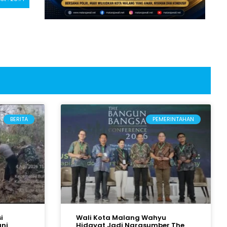
BERITA
PEMERINTAHAN
i
Wali Kota Malang Wahyu
ani
Hidayat Jadi Narasumber The