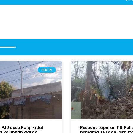
BERITA
k PJU desa Panji Kidul
Respons Laporan 110, Polis
dikeluhkan warga
bersama TNI dan Perhut