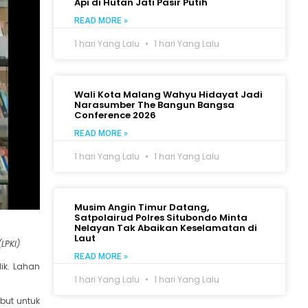
Api di Hutan Jati Pasir Putih
READ MORE »
1 hari Yang Lalu
1 hari Yang Lalu
Wali Kota Malang Wahyu Hidayat Jadi
Narasumber The Bangun Bangsa
Conference 2026
READ MORE »
1 hari Yang Lalu
1 hari Yang Lalu
Musim Angin Timur Datang,
Satpolairud Polres Situbondo Minta
Nelayan Tak Abaikan Keselamatan di
Laut
LPKI)
READ MORE »
ik. Lahan
1 hari Yang Lalu
1 hari Yang Lalu
but untuk