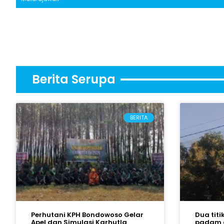
Berita Serupa
BERITA
Perhutani KPH Bondowoso Gelar
Dua titi
Apel dan Simulasi Karhutla
padam 