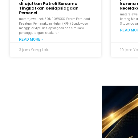
dilajutkan Patroli Bersama
karena 
Tingkatkan Kesiapsiagaan
kecela
Personel
matarajawal
matarajawai.net; BONDOWOSO-Perum Perhutani
karang Makmu
Kesatuan Pemangkuan Hutan (KPH) Bondowoso
Situbondo y
menggelar Apel Kesiapsiagaan dan simulasi
READ MOR
penanggulangan kebakaran
READ MORE »
3 jam Yang Lalu
10 jam Y