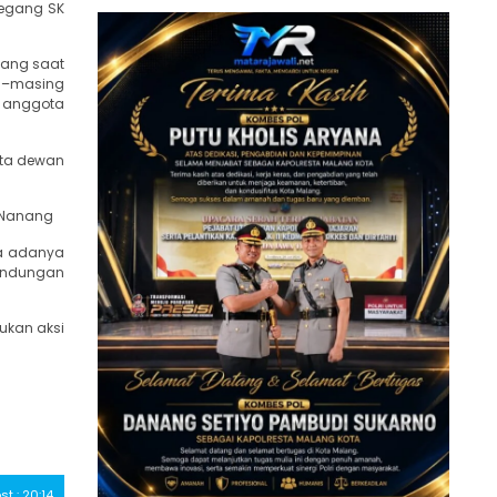
megang SK
lang saat
g–masing
g anggota
ota dewan
h Nanang
na adanya
lindungan
ukan aksi
st : 20:14