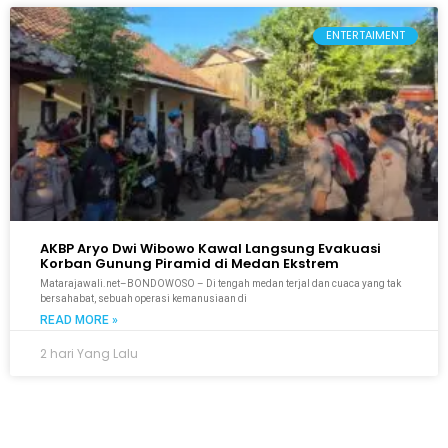
ENTERTAIMENT
AKBP Aryo Dwi Wibowo Kawal Langsung Evakuasi
Korban Gunung Piramid di Medan Ekstrem
Matarajawali.net–BONDOWOSO – Di tengah medan terjal dan cuaca yang tak
bersahabat, sebuah operasi kemanusiaan di
READ MORE »
2 hari Yang Lalu