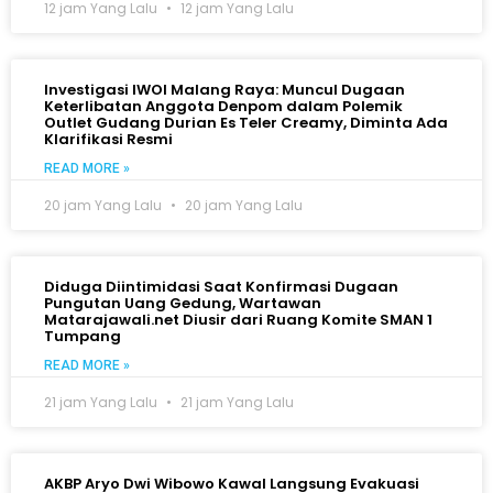
12 jam Yang Lalu
12 jam Yang Lalu
Investigasi IWOI Malang Raya: Muncul Dugaan
Keterlibatan Anggota Denpom dalam Polemik
Outlet Gudang Durian Es Teler Creamy, Diminta Ada
Klarifikasi Resmi
READ MORE »
20 jam Yang Lalu
20 jam Yang Lalu
Diduga Diintimidasi Saat Konfirmasi Dugaan
Pungutan Uang Gedung, Wartawan
Matarajawali.net Diusir dari Ruang Komite SMAN 1
Tumpang
READ MORE »
21 jam Yang Lalu
21 jam Yang Lalu
AKBP Aryo Dwi Wibowo Kawal Langsung Evakuasi