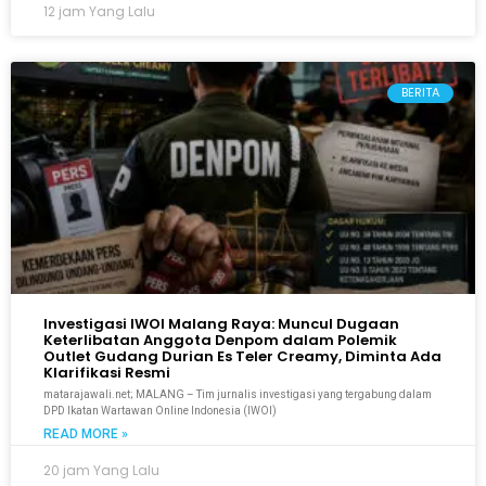
12 jam Yang Lalu
BERITA
Investigasi IWOI Malang Raya: Muncul Dugaan
Keterlibatan Anggota Denpom dalam Polemik
Outlet Gudang Durian Es Teler Creamy, Diminta Ada
Klarifikasi Resmi
matarajawali.net; MALANG – Tim jurnalis investigasi yang tergabung dalam
DPD Ikatan Wartawan Online Indonesia (IWOI)
READ MORE »
20 jam Yang Lalu