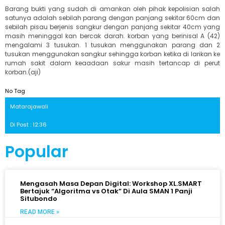
Barang bukti yang sudah di amankan oleh pihak kepolisian salah
satunya adalah sebilah parang dengan panjang sekitar 60cm dan
sebilah pisau berjenis sangkur dengan panjang sekitar 40cm yang
masih meninggal kan bercak darah. korban yang berinisal A (42)
mengalami 3 tusukan. 1 tusukan menggunakan parang dan 2
tusukan menggunakan sangkur sehingga korban ketika di larikan ke
rumah sakit dalam keaadaan sakur masih tertancap di perut
korban.(aji)
No Tag
Matarajawali
Di Post : 12:36
Popular
Mengasah Masa Depan Digital: Workshop XL.SMART
Bertajuk “Algoritma vs Otak” Di Aula SMAN 1 Panji
Situbondo
READ MORE »