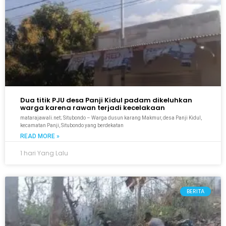
Dua titik PJU desa Panji Kidul padam dikeluhkan
warga karena rawan terjadi kecelakaan
matarajawali.net; Situbondo – Warga dusun karang Makmur, desa Panji Kidul,
kecamatan Panji, Situbondo yang berdekatan
READ MORE »
1 hari Yang Lalu
BERITA