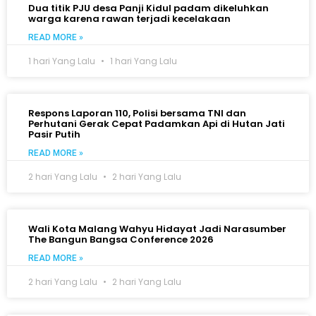
Dua titik PJU desa Panji Kidul padam dikeluhkan
warga karena rawan terjadi kecelakaan
READ MORE »
1 hari Yang Lalu
1 hari Yang Lalu
Respons Laporan 110, Polisi bersama TNI dan
Perhutani Gerak Cepat Padamkan Api di Hutan Jati
Pasir Putih
READ MORE »
2 hari Yang Lalu
2 hari Yang Lalu
Wali Kota Malang Wahyu Hidayat Jadi Narasumber
The Bangun Bangsa Conference 2026
READ MORE »
2 hari Yang Lalu
2 hari Yang Lalu