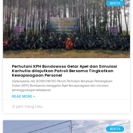
BERITA
Perhutani KPH Bondowoso Gelar Apel dan Simulasi
Karhutla dilajutkan Patroli Bersama Tingkatkan
Kesiapsiagaan Personel
matarajawai.net; BONDOWOSO-Perum Perhutani Kesatuan Pemangkuan
Hutan (KPH) Bondowoso menggelar Apel Kesiapsiagaan dan simulasi
penanggulangan kebakaran
READ MORE »
21 jam Yang Lalu
BERITA