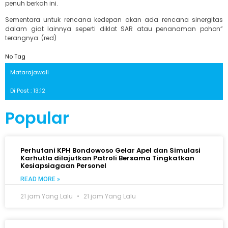
penuh berkah ini.
Sementara untuk rencana kedepan akan ada rencana sinergitas
dalam giat lainnya seperti diklat SAR atau penanaman pohon”
terangnya. (red)
No Tag
Matarajawali
Di Post : 13:12
Popular
Perhutani KPH Bondowoso Gelar Apel dan Simulasi
Karhutla dilajutkan Patroli Bersama Tingkatkan
Kesiapsiagaan Personel
READ MORE »
21 jam Yang Lalu
21 jam Yang Lalu