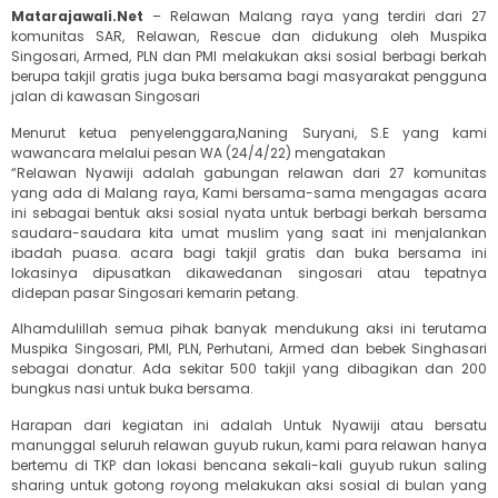
Matarajawali.Net
– Relawan Malang raya yang terdiri dari 27
komunitas SAR, Relawan, Rescue dan didukung oleh Muspika
Singosari, Armed, PLN dan PMI melakukan aksi sosial berbagi berkah
berupa takjil gratis juga buka bersama bagi masyarakat pengguna
jalan di kawasan Singosari
Menurut ketua penyelenggara,Naning Suryani, S.E yang kami
wawancara melalui pesan WA (24/4/22) mengatakan
“Relawan Nyawiji adalah gabungan relawan dari 27 komunitas
yang ada di Malang raya, Kami bersama-sama mengagas acara
ini sebagai bentuk aksi sosial nyata untuk berbagi berkah bersama
saudara-saudara kita umat muslim yang saat ini menjalankan
ibadah puasa. acara bagi takjil gratis dan buka bersama ini
lokasinya dipusatkan dikawedanan singosari atau tepatnya
didepan pasar Singosari kemarin petang.
Alhamdulillah semua pihak banyak mendukung aksi ini terutama
Muspika Singosari, PMI, PLN, Perhutani, Armed dan bebek Singhasari
sebagai donatur. Ada sekitar 500 takjil yang dibagikan dan 200
bungkus nasi untuk buka bersama.
Harapan dari kegiatan ini adalah Untuk Nyawiji atau bersatu
manunggal seluruh relawan guyub rukun, kami para relawan hanya
bertemu di TKP dan lokasi bencana sekali-kali guyub rukun saling
sharing untuk gotong royong melakukan aksi sosial di bulan yang